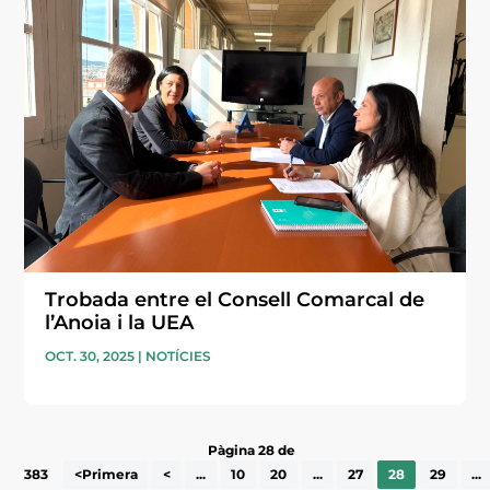
Trobada entre el Consell Comarcal de
l’Anoia i la UEA
OCT. 30, 2025
|
NOTÍCIES
Pàgina 28 de
383
<Primera
<
...
10
20
...
27
28
29
...