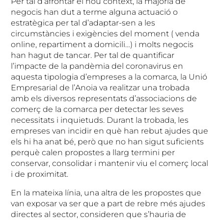
Per tal d’afrontar el nou context, la majoria de
negocis han dut a terme alguna actuació o
estratègica per tal d’adaptar-sen a les
circumstàncies i exigències del moment ( venda
online, repartiment a domicili…) i molts negocis
han hagut de tancar. Per tal de quantificar
l’impacte de la pandèmia del coronavirus en
aquesta tipologia d’empreses a la comarca, la Unió
Empresarial de l’Anoia va realitzar una trobada
amb els diversos representats d’associacions de
comerç de la comarca per detectar les seves
necessitats i inquietuds. Durant la trobada, les
empreses van incidir en què han rebut ajudes que
els hi ha anat bé, però que no han sigut suficients
perquè calen propostes a llarg termini per
conservar, consolidar i mantenir viu el comerç local
i de proximitat.
En la mateixa línia, una altra de les propostes que
van exposar va ser que a part de rebre més ajudes
directes al sector, consideren que s’hauria de