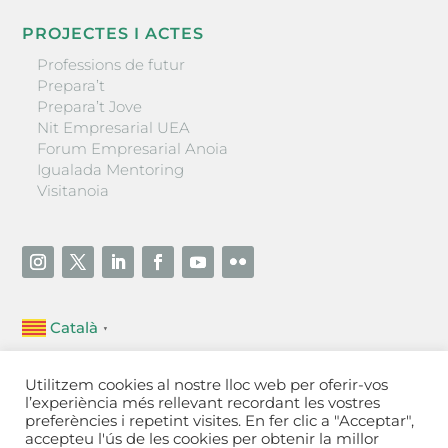
PROJECTES I ACTES
Professions de futur
Prepara’t
Prepara’t Jove
Nit Empresarial UEA
Forum Empresarial Anoia
Igualada Mentoring
Visitanoia
Català
▼
Unió Empresarial de l’Anoia (UEA)
Utilitzem cookies al nostre lloc web per oferir-vos
Ctra. de Manresa, 131, 08700 – Igualada
(Barcelona)
l’experiència més rellevant recordant les vostres
Tel 93 805 22 92
preferències i repetint visites. En fer clic a "Acceptar",
accepteu l'ús de les cookies per obtenir la millor