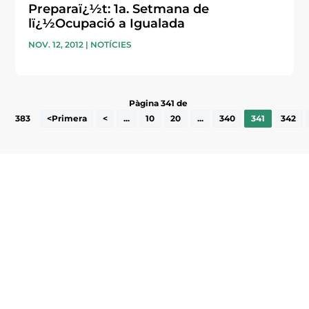
Preparaï¿½t: 1a. Setmana de
lï¿½Ocupació a Igualada
NOV. 12, 2012
|
NOTÍCIES
Pàgina 341 de
383
<Primera
<
...
10
20
...
340
341
342
Subscriu-te a la UEA Magazine, publicació
electrònica periòdica amb informació sobre
l’actualitat empresarial de la comarca.
He llegit i accepto la poítica de privacitat