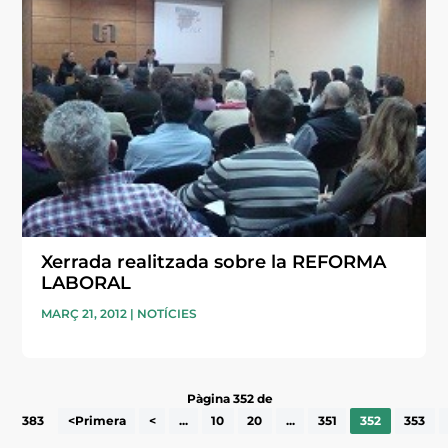
Xerrada realitzada sobre la REFORMA
LABORAL
MARÇ 21, 2012
|
NOTÍCIES
Pàgina 352 de
383
<Primera
<
...
10
20
...
351
352
353