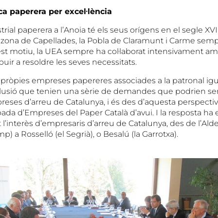
ca paperera per excel·lència
strial paperera a l’Anoia té els seus orígens en el segle XV
 zona de Capellades, la Pobla de Claramunt i Carme semp
st motiu, la UEA sempre ha col·laborat intensivament am
buir a resoldre les seves necessitats.
es pròpies empreses papereres associades a la patronal ig
nclusió que tenien una sèrie de demandes que podrien s
preses d’arreu de Catalunya, i és des d’aquesta perspecti
ada d’Empreses del Paper Català d’avui. I la resposta ha 
t l’interès d’empresaris d’arreu de Catalunya, des de l’Aldea
mp) a Rosselló (el Segrià), o Besalú (la Garrotxa).