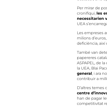
Per mirar de po
cronifiqui,
les 
necessitarien 
UEA s’encarrega
Les empreses as
milions d’euros
deficiència, aix
També van deter
papereres catalan
ASPAPEL, de la q
la UEA, Blai Paco
general
, i ara 
contribuir a mill
D’altres temes 
centre d’innov
han de pagar le
competitivitat 