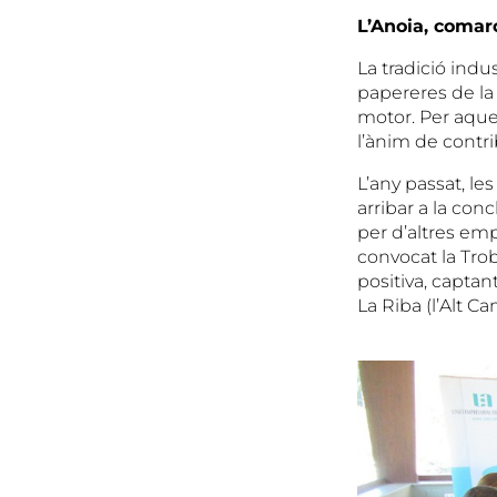
L’Anoia, comar
La tradició indu
papereres de la
motor. Per aque
l’ànim de contri
L’any passat, l
arribar a la co
per d’altres em
convocat la Trob
positiva, captan
La Riba (l’Alt Ca