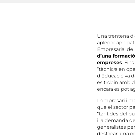
Una trentena d’
aplegar aplegat
Empresarial de 
d’una formació
empreses
. Fin
“tècnic/a en ope
d’Educació va de
es trobin amb di
encara es pot a
L’empresari i m
que el sector pa
“tant des del p
i la demanda de
generalistes per
destacar, una o