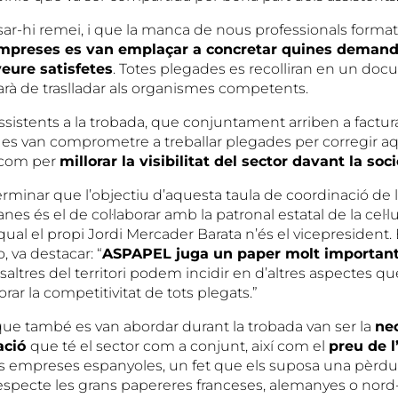
sar-hi remei, i que la manca de nous professionals format
empreses es van emplaçar a concretar quines demand
veure satisfetes
. Totes plegades es recolliran en un doc
rà de traslladar als organismes competents.
sistents a la trobada, que conjuntament arriben a factu
, es van comprometre a treballar plegades per corregir a
í com per
millorar la visibilitat del sector davant la soc
minar que l’objectiu d’aquesta taula de coordinació de
es és el de col·laborar amb la patronal estatal de la cel·lu
ual el propi Jordi Mercader Barata n’és el vicepresident.
, va destacar: “
ASPAPEL juga un paper molt important 
nosaltres del territori podem incidir en d’altres aspectes
orar la competitivitat de tots plegats.”
que també es van abordar durant la trobada van ser la
nec
ació
que té el sector com a conjunt, així com el
preu de 
s empreses espanyoles, un fet que els suposa una pèrd
respecte les grans papereres franceses, alemanyes o nor