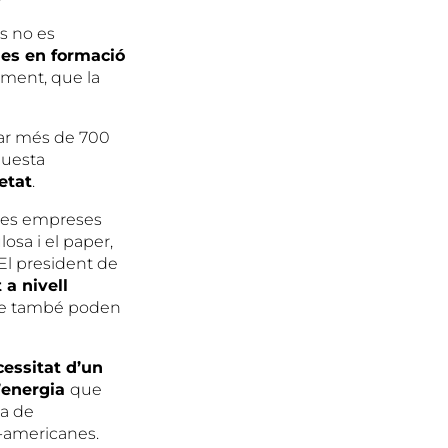
s no es
es en formació
ument, que la
rar més de 700
questa
ietat
.
 les empreses
losa i el paper,
 El president de
a nivell
 que també poden
essitat d’un
l’energia
que
ua de
d-americanes.