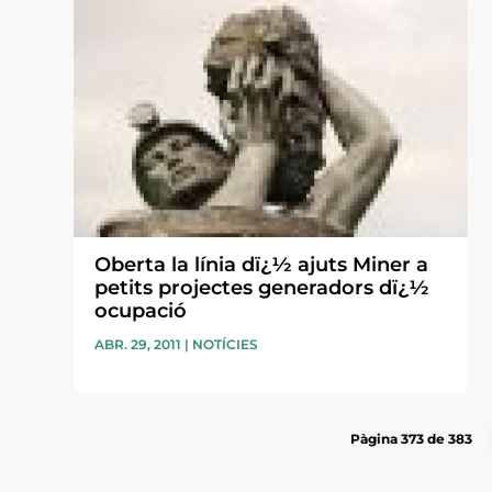
Oberta la línia dï¿½ ajuts Miner a
petits projectes generadors dï¿½
ocupació
ABR. 29, 2011
|
NOTÍCIES
Pàgina 373 de 383