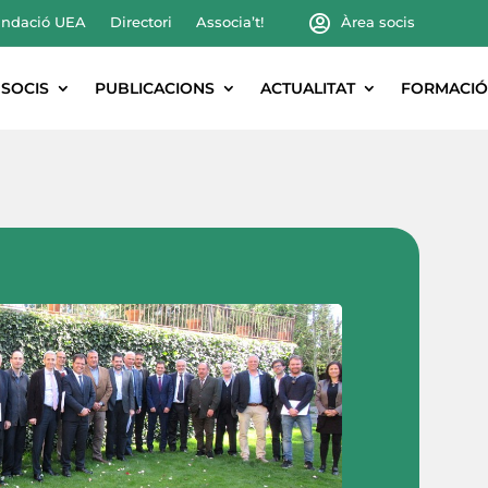
ndació UEA
Directori
Associa’t!
Àrea socis
SOCIS
PUBLICACIONS
ACTUALITAT
FORMACIÓ