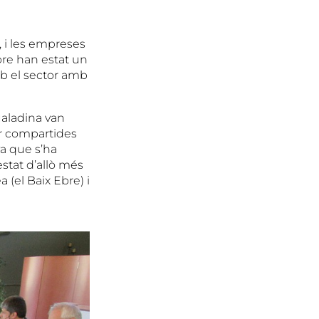
I, i les empreses
re han estat un
b el sector amb
ualadina van
er compartides
va que s’ha
estat d’allò més
 (el Baix Ebre) i