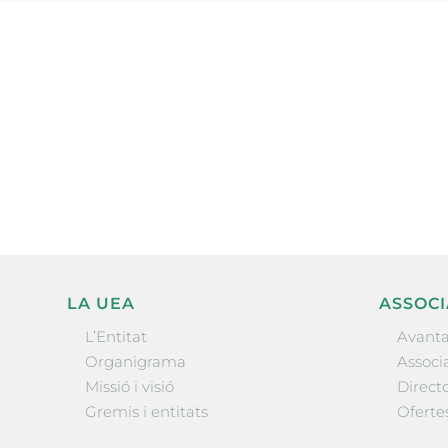
Subscriu-te a la UEA Magazi
electrònica periòdica amb i
l’actualitat empresarial de 
LA UEA
ASSOCI
L’Entitat
Avanta
Organigrama
Associa
Missió i visió
Directo
Gremis i entitats
Oferte