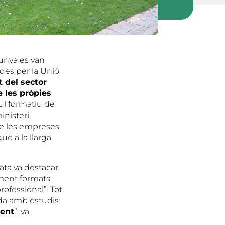
lunya es van
des per la Unió
t del sector
e les pròpies
dul formatiu de
inisteri
que les empreses
e a la llarga
ata va destacar
ament formats,
ofessional”. Tot
ada amb estudis
ment
”, va
.