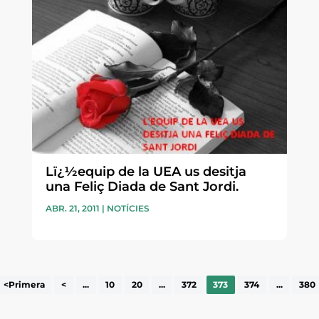
Lï¿½equip de la UEA us desitja
una Feliç Diada de Sant Jordi.
ABR. 21, 2011
|
NOTÍCIES
<Primera
<
...
10
20
...
372
373
374
...
380