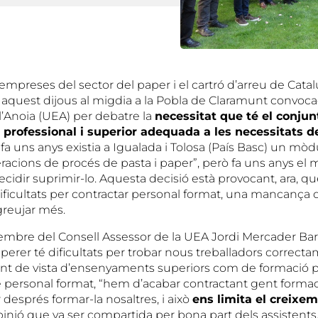
empreses del sector del paper i el cartró d’arreu de Cata
 aquest dijous al migdia a la Pobla de Claramunt convoca
l’Anoia (UEA) per debatre la
necessitat que té el conjun
 professional i superior adequada a les necessitats d
s fa uns anys existia a Igualada i Tolosa (País Basc) un mò
racions de procés de pasta i paper”, però fa uns anys el m
cidir suprimir-lo. Aquesta decisió està provocant, ara, 
ficultats per contractar personal format, una mancança qu
greujar més.
embre del Consell Assessor de la UEA Jordi Mercader Bar
perer té dificultats per trobar nous treballadors correct
unt de vista d’ensenyaments superiors com de formació pr
 personal format, “hem d’acabar contractant gent form
 després formar-la nosaltres, i això
ens limita el creixe
pinió que va ser compartida per bona part dels assistents