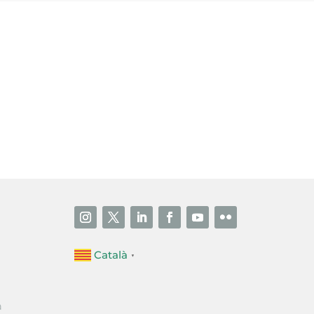
i accepto la poítica de privacitat
ENVIAR
Català
▼
a