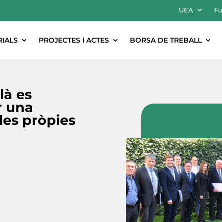
UEA
Fu
RIALS
PROJECTES I ACTES
BORSA DE TREBALL
là es
r una
les pròpies