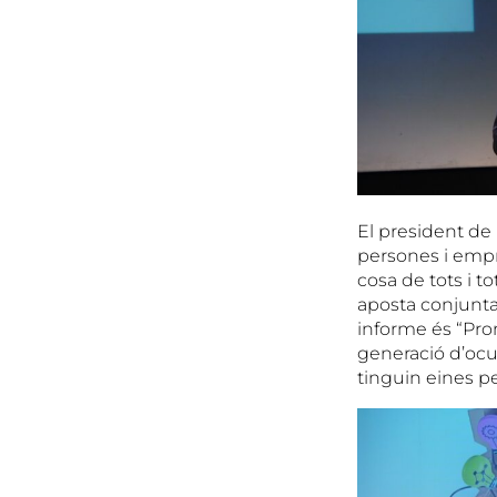
El president de 
persones i empr
cosa de tots i 
aposta conjunta 
informe és “Pro
generació d’ocu
tinguin eines per