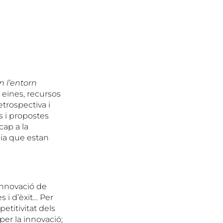
n l’entorn
, eines, recursos
etrospectiva i
s i propostes
cap a la
oia que estan
innovació de
s i d’èxit… Per
etitivitat dels
 per la innovació;