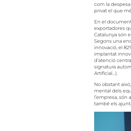
com la despesa e
privat el que mé
En el document
exportadores qu
Catalunya són el
Segons una enq
innovació, el 8
implantat innov
d’atenció centr
signatura automa
Artificial…).
No obstant això,
mental dels equi
l’empresa, són 
també els ajunt