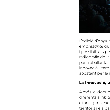
L’edició d’engu
empresarial
que
i possibilitats p
radiografia de 
per treballar-l
innovació; i ta
apostant per la 
La innovació, 
A més, el docum
diferents àmbits
citar alguns exe
territoris i els 