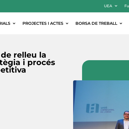
UEA
Fu
RIALS
PROJECTES I ACTES
BORSA DE TREBALL
de relleu la
tègia i procés
etitiva