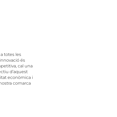
a totes les
 innovació és
etitiva, cal una
ectiu d’aquest
itat econòmica i
 nostra comarca