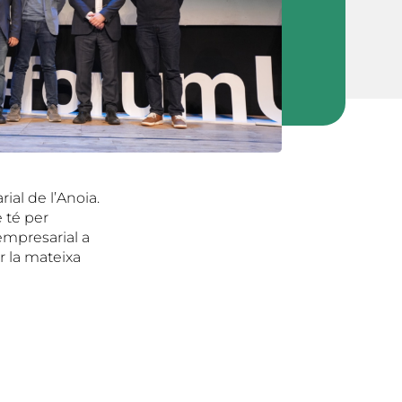
ial de l’Anoia.
 té per
empresarial a
r la mateixa