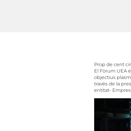
Prop de cent cin
El Fòrum UEA és
objectius plasma
través de la pre
entitat- Empresa