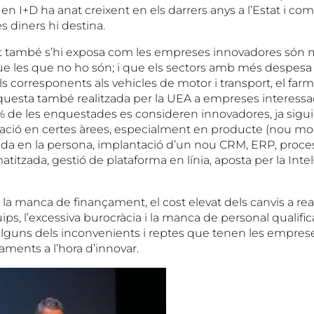
n I+D ha anat creixent en els darrers anys a l’Estat i com
s diners hi destina.
 també s’hi exposa com les empreses innovadores són 
e les que no ho són; i que els sectors amb més despesa
s corresponents als vehicles de motor i transport, el farma
uesta també realitzada per la UEA a empreses interess
2% de les enquestades es consideren innovadores, ja sigu
ació en certes àrees, especialment en producte (nou mo
ada en la persona, implantació d’un nou CRM, ERP, proce
titzada, gestió de plataforma en línia, aposta per la Intel
 la manca de finançament, el cost elevat dels canvis a reali
ps, l’excessiva burocràcia i la manca de personal qualific
alguns dels inconvenients i reptes que tenen les empreses
aments a l’hora d’innovar.