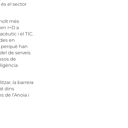
 és el sector
molt més
 en I+D a
cèutic i el TIC.
ades en
i perquè han
del de serveis
ssos de
·ligència
tzar, la barrera
at dins
 de l’Anoia i