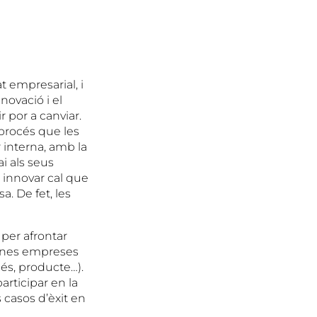
t empresarial, i
novació i el
r por a canviar.
 procés que les
r interna, amb la
i als seus
r innovar cal que
. De fet, les
per afrontar
gunes empreses
és, producte…).
rticipar en la
casos d’èxit en