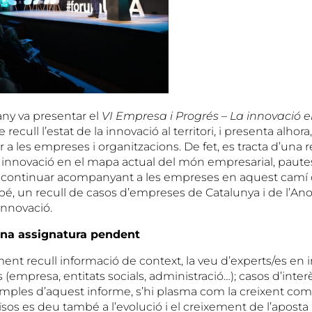
any va presentar el
VI Empresa i Progrés – La innovació e
 recull l’estat de la innovació al territori, i presenta alhora
er a les empreses i organitzacions. De fet, es tracta d’una r
la innovació en el mapa actual del món empresarial, paute
a i continuar acompanyant a les empreses en aquest camí 
mbé, un recull de casos d’empreses de Catalunya i de l’An
innovació.
una assignatura pendent
ent recull informació de context, la veu d’experts/es en 
 (empresa, entitats socials, administració…); casos d’interè
mples d’aquest informe, s’hi plasma com la creixent comp
països es deu també a l’evolució i el creixement de l’aposta