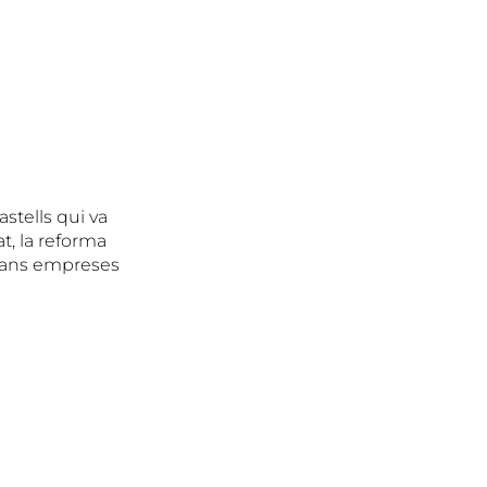
stells qui va
t, la reforma
 grans empreses