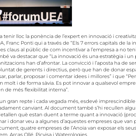
tenir lloc la ponència de l’expert en innovació i creativita
, Franc Ponti qui a través de “Els 7 errors capitals de la in
les claus al públic de com incentivar a l’empresa a no teni
mbé va destacar que “La innovació és una estratègia i un
itzacions han d’afrontar. La convicció i l’aposta ha de se
voluntat de gerents i directius, però que han de donar espa
r, parlar, proposar i comentar idees i millores” i que “Pe
molt i de forma sàvia. Es pot innovar a qualsevol empresa
de més flexibilitat interna”.
 un gran repte i cada vegada més, esdevé imprescindible 
madament canviant. Al document també s’hi recullen al
detallen què estan duent a terme quant a innovació (proc
ar i donar veu a algunes d’aquestes empreses que van pa
cument; quatre empreses de l’Anoia van exposar els seus 
em, Arcas Ollé, Picvisa i Waterologies.