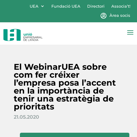
UEA
Fundació UEA
Directori
Associa’t!
Àrea socis
El WebinarUEA sobre
com fer créixer
l’empresa posa l’accent
en la importància de
tenir una estratègia de
prioritats
21.05.2020