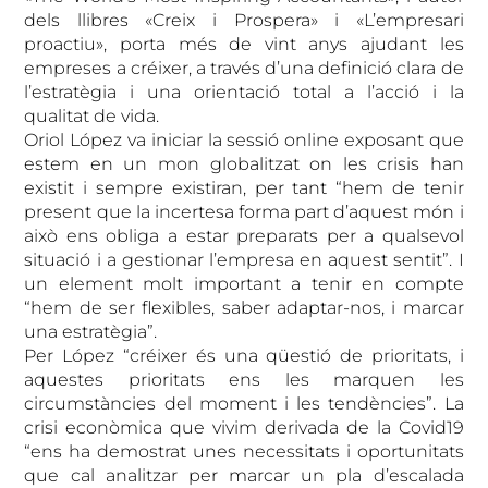
dels llibres «Creix i Prospera» i «L’empresari
proactiu», porta més de vint anys ajudant les
empreses a créixer, a través d’una definició clara de
l’estratègia i una orientació total a l’acció i la
qualitat de vida.
Oriol López va iniciar la sessió online exposant que
estem en un mon globalitzat on les crisis han
existit i sempre existiran, per tant “hem de tenir
present que la incertesa forma part d’aquest món i
això ens obliga a estar preparats per a qualsevol
situació i a gestionar l’empresa en aquest sentit”. I
un element molt important a tenir en compte
“hem de ser flexibles, saber adaptar-nos, i marcar
una estratègia”.
Per López “créixer és una qüestió de prioritats, i
aquestes prioritats ens les marquen les
circumstàncies del moment i les tendències”. La
crisi econòmica que vivim derivada de la Covid19
“ens ha demostrat unes necessitats i oportunitats
que cal analitzar per marcar un pla d’escalada