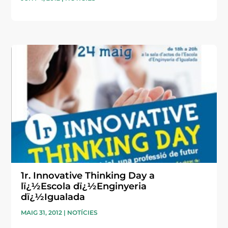
1r. Innovative Thinking Day a
lï¿½Escola dï¿½Enginyeria
dï¿½Igualada
MAIG 31, 2012
|
NOTÍCIES