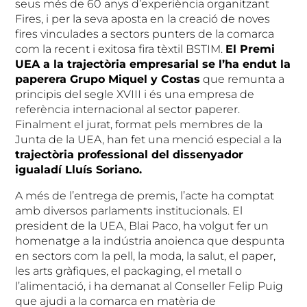
seus més de 60 anys d’experiència organitzant
Fires, i per la seva aposta en la creació de noves
fires vinculades a sectors punters de la comarca
com la recent i exitosa fira tèxtil BSTIM.
El Premi
UEA a la trajectòria empresarial se l’ha endut la
paperera Grupo Miquel y Costas
que remunta a
principis del segle XVIII i és una empresa de
referència internacional al sector paperer.
Finalment el jurat, format pels membres de la
Junta de la UEA, han fet una menció especial a la
trajectòria professional del dissenyador
igualadí Lluís Soriano.
A més de l’entrega de premis, l’acte ha comptat
amb diversos parlaments institucionals. El
president de la UEA, Blai Paco, ha volgut fer un
homenatge a la indústria anoienca que despunta
en sectors com la pell, la moda, la salut, el paper,
les arts gràfiques, el packaging, el metall o
l’alimentació, i ha demanat al Conseller Felip Puig
que ajudi a la comarca en matèria de