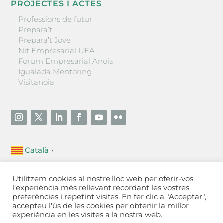
PROJECTES I ACTES
Professions de futur
Prepara’t
Prepara’t Jove
Nit Empresarial UEA
Forum Empresarial Anoia
Igualada Mentoring
Visitanoia
Català
▼
Unió Empresarial de l’Anoia (UEA)
Utilitzem cookies al nostre lloc web per oferir-vos
Ctra. de Manresa, 131, 08700 – Igualada
(Barcelona)
l’experiència més rellevant recordant les vostres
Tel 93 805 22 92
preferències i repetint visites. En fer clic a "Acceptar",
accepteu l'ús de les cookies per obtenir la millor
experiència en les visites a la nostra web.
Contactar
·
Avís legal
·
Política de privacitat
·
Política