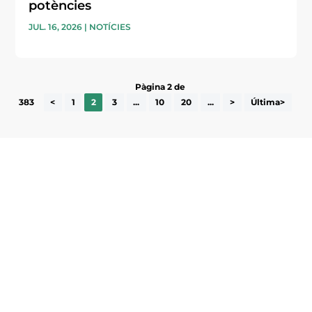
potències
JUL. 16, 2026
|
NOTÍCIES
Pàgina 2 de
383
<
1
2
3
...
10
20
...
>
Última>
Subscriu-te a la UEA Magazine, publicació
electrònica periòdica amb informació sobre
l’actualitat empresarial de la comarca.
He llegit i accepto la poítica de privacitat