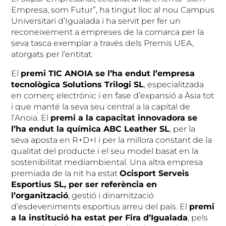
Empresa, som Futur”, ha tingut lloc al nou Campus
Universitari d’Igualada i ha servit per fer un
reconeixement a empreses de la comarca per la
seva tasca exemplar a través dels Premis UEA,
atorgats per l’entitat.
El
premi TIC ANOIA se l’ha endut l’empresa
tecnològica Solutions Trilogi SL
, especialitzada
en comerç electrònic i en fase d’expansió a Àsia tot
i que manté la seva seu central a la capital de
l’Anoia. El
premi a la capacitat innovadora se
l’ha endut la química ABC Leather SL
, per la
seva aposta en R+D+I i per la millora constant de la
qualitat del producte i el seu model basat en la
sostenibilitat mediambiental. Una altra empresa
premiada de la nit ha estat
Ocisport Serveis
Esportius SL, per ser referència en
l’organització
, gestió i dinamització
d’esdeveniments esportius arreu del país. El
premi
a la institució ha estat per Fira d’Igualada
, pels