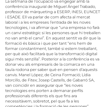
La setmana de l’ocupació va engegar amb la
conferència inaugural de Miguel Ángel Trabado,
professor de màrqueting a ESERP, INESI, EUNCET
i ESADE. Ell va parlar de com afecta al mercat
laboral i a les empreses l’entrada de les noves
tecnologies, i va afirmar que “una empresa no farà
un canvi estratègic si les persones que hi treballen
no van amb el canvi”. En aquest sentit va dir que la
formació és bàsica i que per tant “ens hem de
formar constantment, també si estem treballant,
per què això facilitarà que la transformació digital
sigui més senzilla”. Posterior a la conferència es va
donar veu als empresaris de la comarca en una
taula rodona per saber què en pensen d’aquests
canvis. Manel López, de Ceina Formació; Lídia
Morcillo, de Fitex; Josep Castells, de Gabarró SA,
van coincidir en assegurar que “les noves
tecnologies ens porten a demanar perfils
professionals diferents els que fins ara
necessitàvem, sobretot, pel que fa a les
competències i la formació de les persones”.