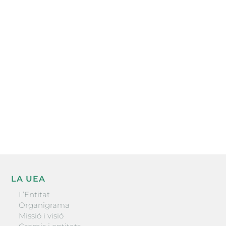
Subscriu-te a la UEA Magazine, publicació
electrònica periòdica amb informació sobre
l’actualitat empresarial de la comarca.
He llegit i accepto la poítica de privacitat
ENVIAR
LA UEA
L’Entitat
Organigrama
Missió i visió