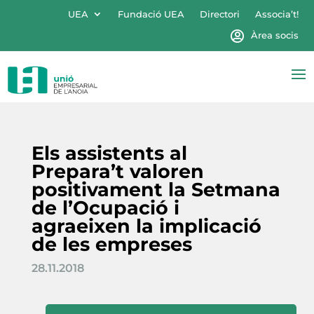
UEA
Fundació UEA
Directori
Associa’t!
Àrea socis
Els assistents al
Prepara’t valoren
positivament la Setmana
de l’Ocupació i
agraeixen la implicació
de les empreses
28.11.2018