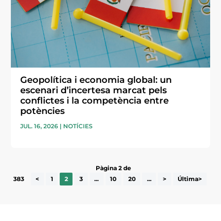
Geopolítica i economia global: un
escenari d’incertesa marcat pels
conflictes i la competència entre
potències
JUL. 16, 2026
|
NOTÍCIES
Pàgina 2 de
383
<
1
2
3
...
10
20
...
>
Última>