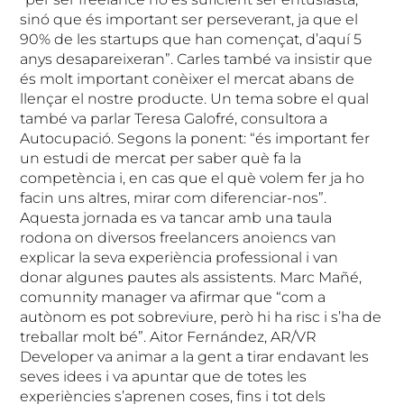
sinó que és important ser perseverant, ja que el
90% de les startups que han començat, d’aquí 5
anys desapareixeran”. Carles també va insistir que
és molt important conèixer el mercat abans de
llençar el nostre producte. Un tema sobre el qual
també va parlar Teresa Galofré, consultora a
Autocupació. Segons la ponent: “és important fer
un estudi de mercat per saber què fa la
competència i, en cas que el què volem fer ja ho
facin uns altres, mirar com diferenciar-nos”.
Aquesta jornada es va tancar amb una taula
rodona on diversos freelancers anoiencs van
explicar la seva experiència professional i van
donar algunes pautes als assistents. Marc Mañé,
comunnity manager va afirmar que “com a
autònom es pot sobreviure, però hi ha risc i s’ha de
treballar molt bé”. Aitor Fernández, AR/VR
Developer va animar a la gent a tirar endavant les
seves idees i va apuntar que de totes les
experiències s’aprenen coses, fins i tot dels