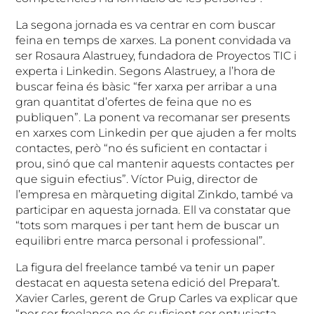
La segona jornada es va centrar en com buscar
feina en temps de xarxes. La ponent convidada va
ser Rosaura Alastruey, fundadora de Proyectos TIC i
experta i Linkedin. Segons Alastruey, a l’hora de
buscar feina és bàsic “fer xarxa per arribar a una
gran quantitat d’ofertes de feina que no es
publiquen”. La ponent va recomanar ser presents
en xarxes com Linkedin per que ajuden a fer molts
contactes, però “no és suficient en contactar i
prou, sinó que cal mantenir aquests contactes per
que siguin efectius”. Víctor Puig, director de
l’empresa en màrqueting digital Zinkdo, també va
participar en aquesta jornada. Ell va constatar que
“tots som marques i per tant hem de buscar un
equilibri entre marca personal i professional”.
La figura del freelance també va tenir un paper
destacat en aquesta setena edició del Prepara’t.
Xavier Carles, gerent de Grup Carles va explicar que
“per ser freelance no és suficient ser entusiasta,