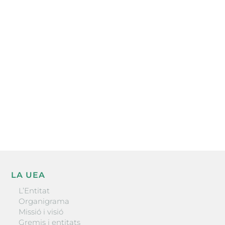
Subscriu-te a la UEA Magazine, publicació
electrònica periòdica amb informació sobre
l’actualitat empresarial de la comarca.
He llegit i accepto la poítica de privacitat
ENVIAR
LA UEA
L’Entitat
Organigrama
Missió i visió
Gremis i entitats