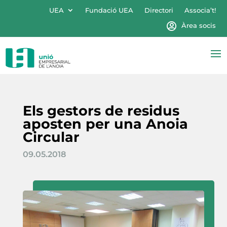
UEA
Fundació UEA
Directori
Associa’t!
Àrea socis
Els gestors de residus
aposten per una Anoia
Circular
09.05.2018