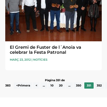
El Gremi de Fuster de l´Anoia va
celebrar la Festa Patronal
MARÇ 23, 2012
|
NOTÍCIES
Pàgina 351 de
383
<Primera
<
...
10
20
...
350
351
352