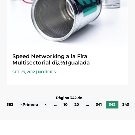
Speed Networking a la Fira
Multisectorial dï¿½Igualada
SET. 27, 2012
|
NOTÍCIES
Pàgina 342 de
383
<Primera
<
...
10
20
...
341
342
343