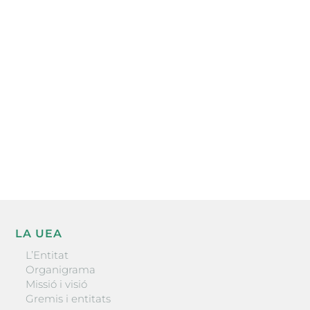
Subscriu-te a la UEA Magazine, publicació
electrònica periòdica amb informació sobre
l’actualitat empresarial de la comarca.
He llegit i accepto la poítica de privacitat
ENVIAR
LA UEA
L’Entitat
Organigrama
Missió i visió
Gremis i entitats