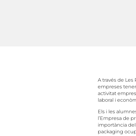
A través de Les 
empreses tenen 
activitat empre
laboral i econòm
Els i les alumn
l’Empresa de pr
importància del 
packaging ocupa