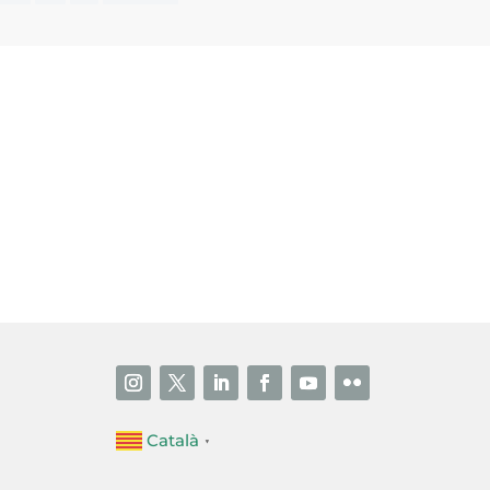
i accepto la poítica de privacitat
ENVIAR
Català
▼