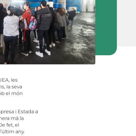
UEA, les
s, la seva
amb el món
presa i Estada a
mera mà la
e fet, el
’últim any.