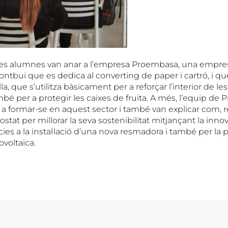
 i les alumnes van anar a l’empresa Proembasa, una empr
ntbui que es dedica al converting de paper i cartró, i q
la, que s’utilitza bàsicament per a reforçar l’interior de les
bé per a protegir les caixes de fruita. A més, l’equip de
s a formar-se en aquest sector i també van explicar com,
stat per millorar la seva sostenibilitat mitjançant la inno
ies a la instal·lació d’una nova resmadora i també per l
ovoltaica.