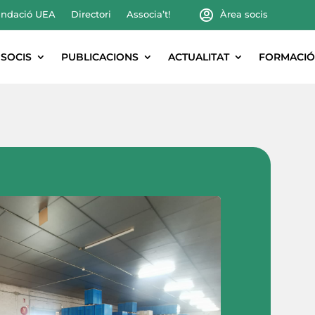
ndació UEA
Directori
Associa’t!
Àrea socis
SOCIS
PUBLICACIONS
ACTUALITAT
FORMACIÓ