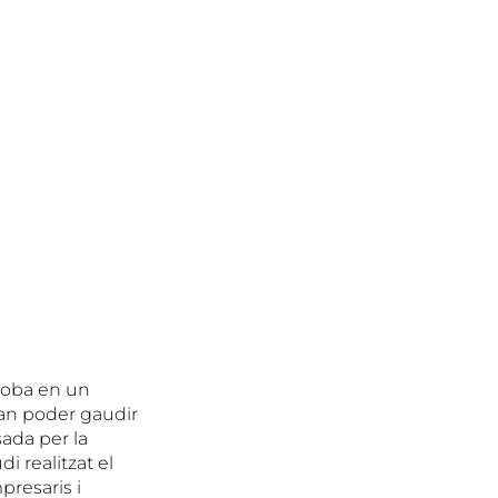
troba en un
 van poder gaudir
sada per la
 realitzat el
presaris i