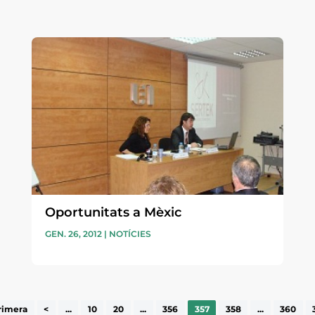
Oportunitats a Mèxic
GEN. 26, 2012
|
NOTÍCIES
rimera
<
...
10
20
...
356
357
358
...
360