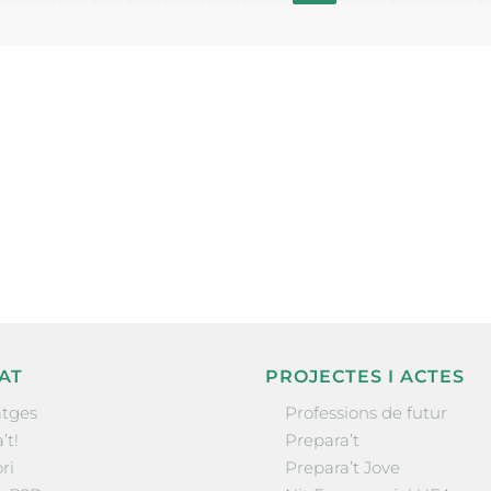
ne, publicació
nformació sobre
la comarca.
He llegit 
AT
PROJECTES I ACTES
tges
Professions de futur
’t!
Prepara’t
ri
Prepara’t Jove