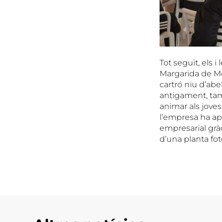
Tot seguit, els
Margarida de Mo
cartró niu d’abel
antigament, tam
animar als jove
l’empresa ha apo
empresarial gràc
d’una planta fot