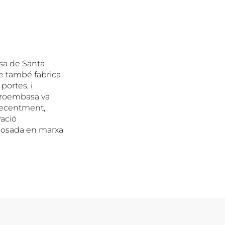
esa de Santa
ue també fabrica
 portes, i
 Proembasa va
 recentment,
vació
a posada en marxa