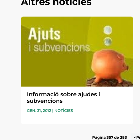
Altres notícies
Informació sobre ajudes i
subvencions
GEN. 31, 2012
|
NOTÍCIES
Pàgina 357 de 383
<P