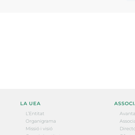
Subscriu-te a la UEA Magazi
electrònica periòdica amb i
l’actualitat empresarial de 
LA UEA
ASSOCI
L’Entitat
Avanta
Organigrama
Associa
Missió i visió
Directo