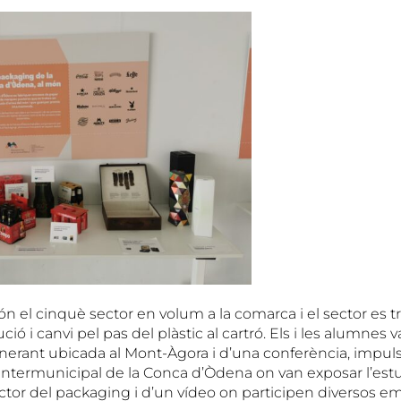
n el cinquè sector en volum a la comarca i el sector es 
ó i canvi pel pas del plàstic al cartró. Els i les alumnes
tinerant ubicada al Mont-Àgora i d’una conferència, impul
termunicipal de la Conca d’Òdena on van exposar l’estudi
ctor del packaging i d’un vídeo on participen diversos em