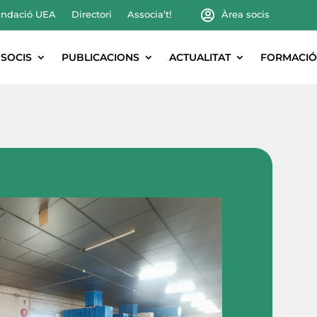
ndació UEA
Directori
Associa’t!
Àrea socis
SOCIS
PUBLICACIONS
ACTUALITAT
FORMACIÓ