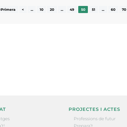
<Primera
<
...
10
20
...
49
50
51
...
60
70
ne, publicació
nformació sobre
la comarca.
He llegit 
AT
PROJECTES I ACTES
tges
Professions de futur
’t!
Prepara’t