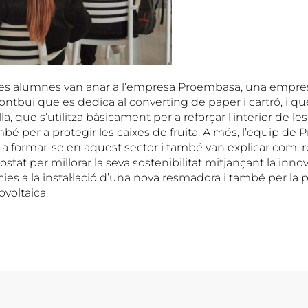
 i les alumnes van anar a l’empresa Proembasa, una empr
ntbui que es dedica al converting de paper i cartró, i q
la, que s’utilitza bàsicament per a reforçar l’interior de les
bé per a protegir les caixes de fruita. A més, l’equip de
s a formar-se en aquest sector i també van explicar com,
stat per millorar la seva sostenibilitat mitjançant la inno
ies a la instal·lació d’una nova resmadora i també per l
ovoltaica.