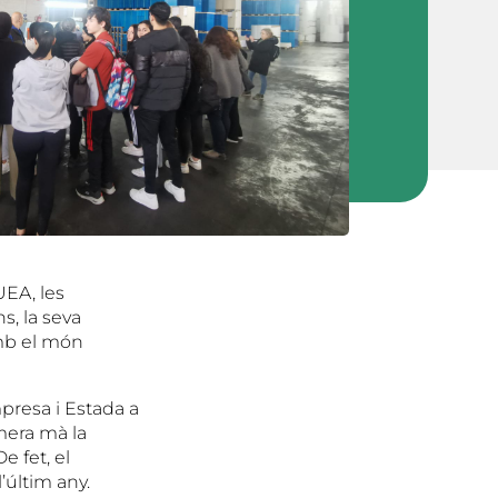
UEA, les
s, la seva
amb el món
presa i Estada a
mera mà la
e fet, el
’últim any.