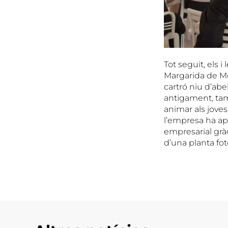
Tot seguit, els
Margarida de Mo
cartró niu d’abel
antigament, tam
animar als jove
l’empresa ha apo
empresarial gràc
d’una planta fot