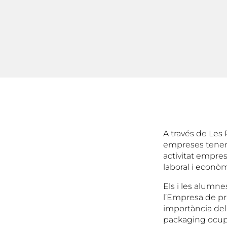
A través de Les 
empreses tenen 
activitat empre
laboral i econòm
Els i les alumn
l’Empresa de pr
importància del 
packaging ocupa