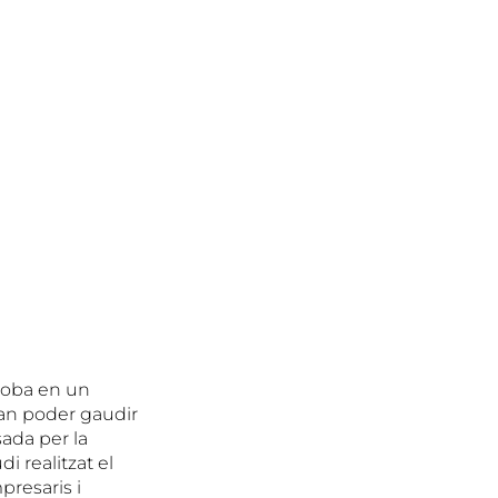
troba en un
 van poder gaudir
sada per la
 realitzat el
presaris i