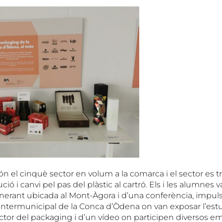
n el cinquè sector en volum a la comarca i el sector es 
ó i canvi pel pas del plàstic al cartró. Els i les alumnes
tinerant ubicada al Mont-Àgora i d’una conferència, impul
termunicipal de la Conca d’Òdena on van exposar l’estudi
ctor del packaging i d’un vídeo on participen diversos em