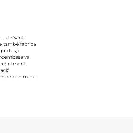
esa de Santa
ue també fabrica
 portes, i
 Proembasa va
 recentment,
vació
a posada en marxa