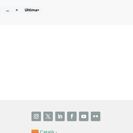
...
>
Última>
i accepto la poítica de privacitat
ENVIAR
Català
▼