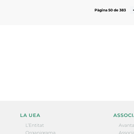
Pàgina 50 de 383
Subscriu-te a la UEA Magazi
electrònica periòdica amb i
l’actualitat empresarial de 
LA UEA
ASSOCI
L’Entitat
Avanta
Organigrama
Associa