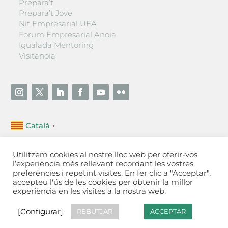
Prepara’t
Prepara’t Jove
Nit Empresarial UEA
Forum Empresarial Anoia
Igualada Mentoring
Visitanoia
Català
▼
Unió Empresarial de l’Anoia (UEA)
Utilitzem cookies al nostre lloc web per oferir-vos
Ctra. de Manresa, 131, 08700 – Igualada
(Barcelona)
l’experiència més rellevant recordant les vostres
Tel 93 805 22 92
preferències i repetint visites. En fer clic a "Acceptar",
accepteu l'ús de les cookies per obtenir la millor
experiència en les visites a la nostra web.
Contactar
·
Avís legal
·
Política de privacitat
·
Política
de cookies
[Configurar]
[Configurar]
REBUTJAR
ACCEPTAR
Fet a Igualada per Aladetres