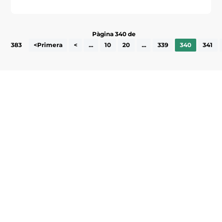
Pàgina 340 de
383
<Primera
<
...
10
20
...
339
340
341
Subscriu-te a la UEA Magazine, publicació
electrònica periòdica amb informació sobre
l’actualitat empresarial de la comarca.
He llegit i accepto la poítica de privacitat
ENVIAR