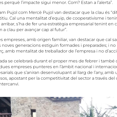
 perquè l’impacte sigui menor. Com? Estan a l’alerta”.
iam Pujol com Mercè Pujol van destacar que la clau és “di
iu. Cal una mentalitat d’equip, de cooperativisme i tenir
i arribar, s’ha de fer una estratègia empresarial tenint en
m a clau per avançar cap al futur”.
mpreses, amb origen familiar, van destacar que cal sab
es noves generacions estiguin formades i preparades; i no
orç, amb mentalitat de treballador de l’empresa i no d’acci
ada se celebrarà durant el proper mes de febrer i tamb
 dues empreses punteres en l’àmbit nacional i internacio
rials que s’aniran desenvolupant al llarg de l’any, amb 
s, apostant per la competitivitat del sector a través del 
intercanvi.