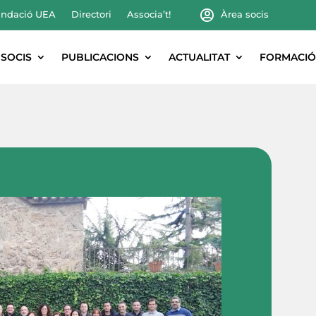
ndació UEA
Directori
Associa’t!
Àrea socis
SOCIS
PUBLICACIONS
ACTUALITAT
FORMACIÓ