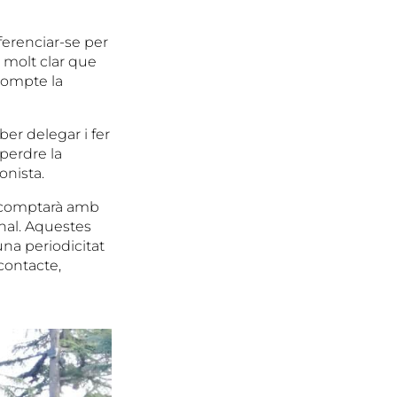
ferenciar-se per
 molt clar que
 compte la
er delegar i fer
 perdre la
onista.
é comptarà amb
nal. Aquestes
una periodicitat
contacte,