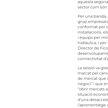
aquesta segona
sector com són e
Per una banda, 
grup empresarial
conformat per d
instal·lacions, e
i equips per mine
hidràulica. I pe
Director de Fico
desenvolupament
connectivitat d’
La sessió va gi
marcat pel canv
de mercat que co
negoci” i que en
“obrir mercats a
situació econòmi
d’una desacceler
l’aprenentatge 