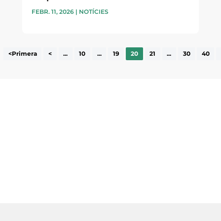
FEBR. 11, 2026
|
NOTÍCIES
<Primera
<
...
10
...
19
20
21
...
30
40
ne, publicació
nformació sobre
la comarca.
He llegit 