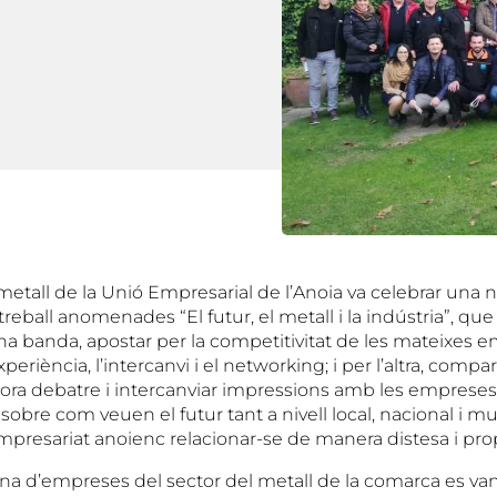
 metall de la Unió Empresarial de l’Anoia va celebrar una 
treball anomenades “El futur, el metall i la indústria”, qu
na banda, apostar per la competitivitat de les mateixes e
xperiència, l’intercanvi i el networking; i per l’altra, compart
lhora debatre i intercanviar impressions amb les empreses
sobre com veuen el futur tant a nivell local, nacional i mu
mpresariat anoienc relacionar-se de manera distesa i pro
na d’empreses del sector del metall de la comarca es van