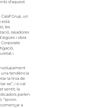
ents d’aquest
 Calaf Grup, un
ó està
ó, les
tzació, rasadores
d’aigües i obra
t Corporate
tigació,
uretat i
senvolupament
a una tendència
ar la línia de
r-se”; i si cal
 sentit, la
ndicadors parlen
ó: “tenim
e començar a