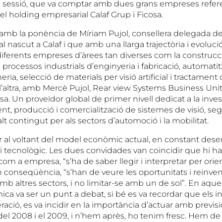
 sessió, que va comptar amb dues grans empreses refer
l holding empresarial Calaf Grup i Ficosa.
amb la ponència de Míriam Pujol, consellera delegada de
 nascut a Calaf i que amb una llarga trajectòria i evoluci
iferents empreses d’àrees tan diverses com la construcci
ls processos industrials d’enginyeria i fabricació, automati
ria, selecció de materials per visió artificial i tractament 
r l’altra, amb Mercè Pujol, Rear view Systems Business Uni
sa. Un proveïdor global de primer nivell dedicat a la inves
, producció i comercialització de sistemes de visió, seg
alt contingut per als sectors d’automoció i la mobilitat.
rar al voltant del model econòmic actual, en constant de
i tecnològic. Les dues convidades van coincidir que hi h
m a empresa, “s’ha de saber llegir i interpretar per orient
 conseqüència, “s’han de veure les oportunitats i reinventa
mb altres sectors, i no limitar-se amb un de sol”. En aquest
ca va ser un punt a debat, si bé es va recordar que els i
ació, es va incidir en la importància d’actuar amb previsi
del 2008 i el 2009, i n’hem après, ho tenim fresc. Hem d