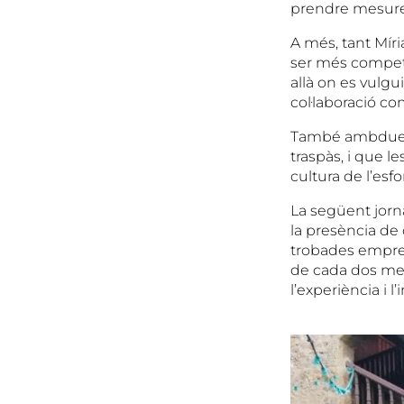
prendre mesures
A més, tant Mír
ser més competit
allà on es vulgu
col·laboració co
També ambdues e
traspàs, i que l
cultura de l’esf
La següent jorn
la presència de
trobades empresa
de cada dos meso
l’experiència i l’