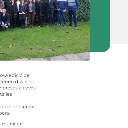
nova edició de
e tenen diversos
mpreses a través
ir les
ndial del sector,
pera.
 reunir en