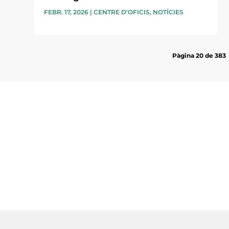
FEBR. 17, 2026
|
CENTRE D'OFICIS
,
NOTÍCIES
Pàgina 20 de 383
Subscriu-te a la UEA Magazi
electrònica periòdica amb i
l’actualitat empresarial de 