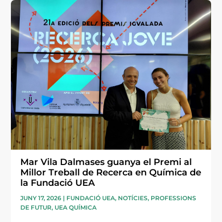
Mar Vila Dalmases guanya el Premi al
Millor Treball de Recerca en Química de
la Fundació UEA
JUNY 17, 2026
|
FUNDACIÓ UEA
,
NOTÍCIES
,
PROFESSIONS
DE FUTUR
,
UEA QUÍMICA