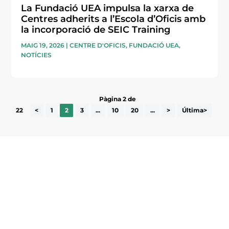
La Fundació UEA impulsa la xarxa de
Centres adherits a l’Escola d’Oficis amb
la incorporació de SEIC Training
MAIG 19, 2026
|
CENTRE D'OFICIS
,
FUNDACIÓ UEA
,
NOTÍCIES
Pàgina 2 de
22
<
1
2
3
...
10
20
...
>
Última>
Subscriu-te a la UEA Magazine, publicació
electrònica periòdica amb informació sobre
l’actualitat empresarial de la comarca.