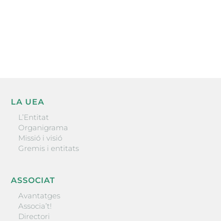
He llegit i accepto la poítica de privacitat
ENVIAR
LA UEA
L’Entitat
Organigrama
Missió i visió
Gremis i entitats
ASSOCIAT
Avantatges
Associa’t!
Directori