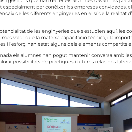
nis i gestions que han de fer els alumnes davant les pràct
t especialment per conèixer les empreses convidades, el
’encaix de les diferents enginyeries en el sí de la realitat 
i potencialitat de les enginyeries que s’estudien aquí, les
més valor que la mateixa capacitació tècnica, i la import
anes i l’esforç, han estat alguns dels elements compartits en
a jornada els alumnes han pogut mantenir conversa amb les
orar possibilitats de pràctiques i futures relacions laboral