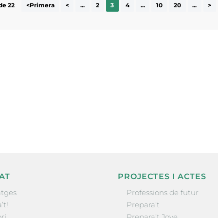
de 22
<Primera
<
...
2
3
4
...
10
20
...
>
ne, publicació
nformació sobre
la comarca.
He llegit 
AT
PROJECTES I ACTES
tges
Professions de futur
’t!
Prepara’t
ri
Prepara’t Jove