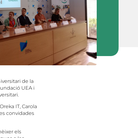
ersitari de la
 Fundació UEA i
rsitari.
Oreka IT, Carola
nes convidades
nèixer els