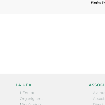
Pàgina 3 
Subscriu-te a la UEA Magazi
electrònica periòdica amb i
l’actualitat empresarial de 
LA UEA
ASSOCI
L’Entitat
Avanta
Organigrama
Associa
Missió i visió
Directo