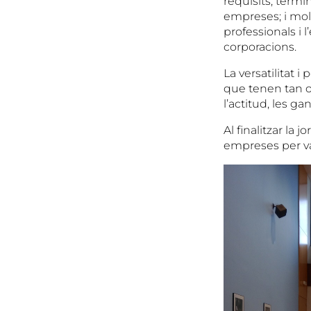
requisits, termi
empreses; i mol
professionals i l
corporacions.
La versatilitat 
que tenen tan o 
l’actitud, les g
Al finalitzar l
empreses per val