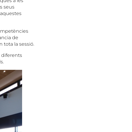
iques a les
s seus
d’aquestes
 competències
ància de
 tota la sessió.
 diferents
s.