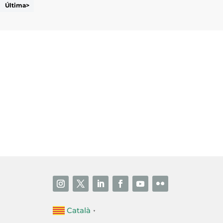
Última>
i accepto la poítica de privacitat
ENVIAR
Català
▼