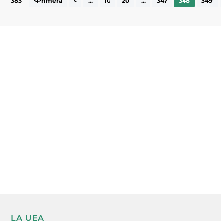
383
<Primera
<
...
10
20
...
347
348
349
Subscriu-te a la UEA Magazine, publicació
electrònica periòdica amb informació sobre
l’actualitat empresarial de la comarca.
He llegit i accepto la poítica de privacitat
ENVIAR
LA UEA