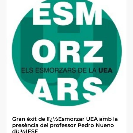
Gran èxit de lï¿½Esmorzar UEA amb la
presència del professor Pedro Nueno
dï¿½IESE