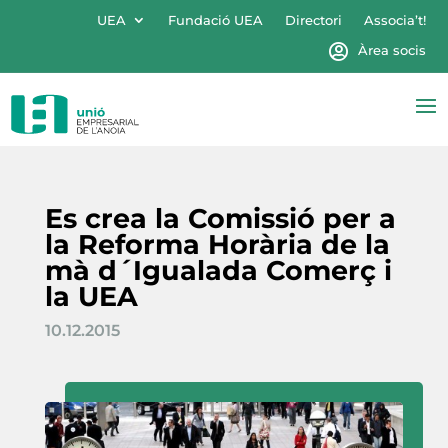
UEA
Fundació UEA
Directori
Associa’t!
Àrea socis
Es crea la Comissió per a
la Reforma Horària de la
mà d´Igualada Comerç i
la UEA
10.12.2015