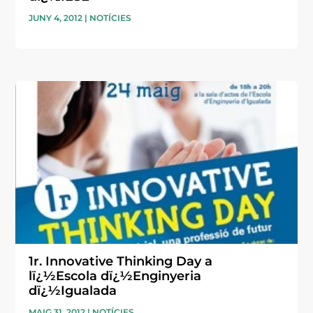
JUNY 4, 2012
|
NOTÍCIES
1r. Innovative Thinking Day a
lï¿½Escola dï¿½Enginyeria
dï¿½Igualada
MAIG 31, 2012
|
NOTÍCIES