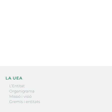
electrònica periòdica amb informació sobre
l’actualitat empresarial de la comarca.
He llegit i accepto la poítica de privacitat
ENVIAR
LA UEA
L’Entitat
Organigrama
Missió i visió
Gremis i entitats