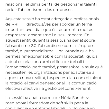
relacions i el clima per tal de gestionar el talent i
reduir l’absentisme a les empreses.
Aquesta sessió ha estat adreçada a professionals
de RRHH i directius/ves per abordar un tema
important avui dia i que és recurrent a moltes
empreses: l’absentisme i el seu impacte. En
aquest sentit, durant la sessió, s’ha parlat sobre
l’absentisme 2.0; l’absentisme com a símptoma i
també, el presencialisme. Una jornada que ha
permès reflexionar sobre com la societat líquida
actual es relaciona amb el lloc de treball i
l’organització; però també, posar sobre la taula què
necessiten les organitzacions per adaptar-se a
aquesta nova realitat; i aspectes clau com el talent,
la rotació, el canvi generacional , la comunicació
efectiva i afectiva i la gestió del coneixement.
La sessió ha anat a càrrec de Núria Sánchez,
mediadora i formadora de soft skills per a la
convivència en entorns laborals. Diplomada en