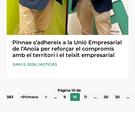
Pinnae s’adhereix a la Unió Empresarial
de l’Anoia per reforçar el compromís
amb el territori i el teixit empresarial
JUNY 5, 2026
|
NOTÍCIES
Pàgina 10 de
383
<Primera
<
...
9
10
11
...
20
30
...
Subscriu-te a la UEA Magazine, publicació