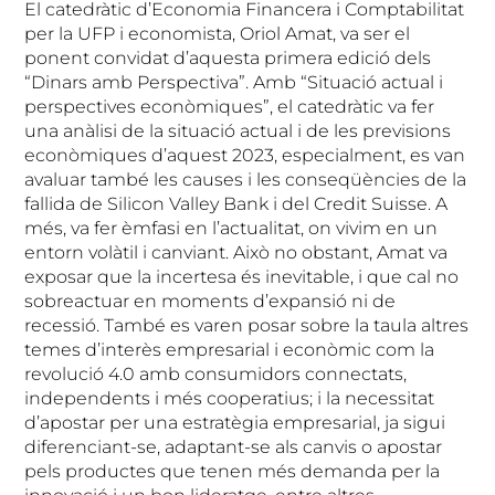
El catedràtic d’Economia Financera i Comptabilitat
per la UFP i economista, Oriol Amat, va ser el
ponent convidat d’aquesta primera edició dels
“Dinars amb Perspectiva”. Amb “Situació actual i
perspectives econòmiques”, el catedràtic va fer
una anàlisi de la situació actual i de les previsions
econòmiques d’aquest 2023, especialment, es van
avaluar també les causes i les conseqüències de la
fallida de Silicon Valley Bank i del Credit Suisse. A
més, va fer èmfasi en l’actualitat, on vivim en un
entorn volàtil i canviant. Això no obstant, Amat va
exposar que la incertesa és inevitable, i que cal no
sobreactuar en moments d’expansió ni de
recessió. També es varen posar sobre la taula altres
temes d’interès empresarial i econòmic com la
revolució 4.0 amb consumidors connectats,
independents i més cooperatius; i la necessitat
d’apostar per una estratègia empresarial, ja sigui
diferenciant-se, adaptant-se als canvis o apostar
pels productes que tenen més demanda per la