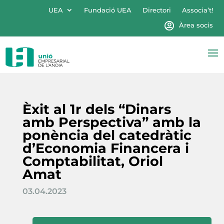
UEA
Fundació UEA
Directori
Associa’t!
Àrea socis
Èxit al 1r dels “Dinars
amb Perspectiva” amb la
ponència del catedràtic
d’Economia Financera i
Comptabilitat, Oriol
Amat
03.04.2023