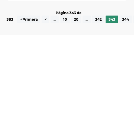
Pàgina 343 de
383
<Primera
<
...
10
20
...
342
343
344
Subscriu-te a la UEA Magazine, publicació
electrònica periòdica amb informació sobre
l’actualitat empresarial de la comarca.
He llegit i accepto la poítica de privacitat
ENVIAR