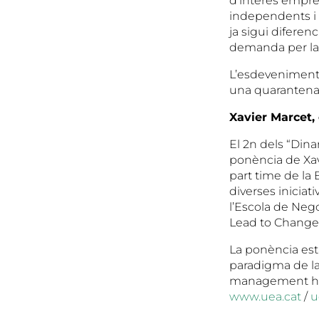
d’interès empre
independents i m
ja sigui difere
demanda per la i
L’esdeveniment 
una quarantena 
Xavier Marcet,
El 2n dels “Dina
ponència de Xavi
part time de la
diverses iniciat
l’Escola de Neg
Lead to Change
La ponència est
paradigma de la 
management huma
www.uea.cat
/
u