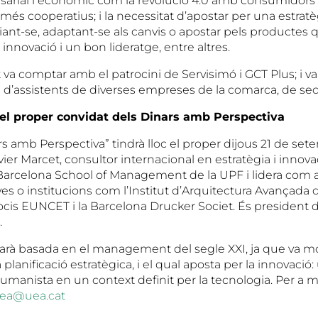
sarial i econòmic com la revolució 4.0 amb consumidors
és cooperatius; i la necessitat d’apostar per una estratè
nciant-se, adaptant-se als canvis o apostar pels producte
nnovació i un bon lideratge, entre altres.
va comptar amb el patrocini de Servisimó i GCT Plus; i 
d’assistents de diverses empreses de la comarca, de sect
 el proper convidat dels Dinars amb Perspectiva
rs amb Perspectiva” tindrà lloc el proper dijous 21 de se
er Marcet, consultor internacional en estratègia i innova
 Barcelona School of Management de la UPF i lidera com 
ives o institucions com l’Institut d’Arquitectura Avançada 
ocis EUNCET i la Barcelona Drucker Societ. És president d
.
arà basada en el management del segle XXI, ja que va mo
planificació estratègica, i el qual aposta per la innovació:
nista en un context definit per la tecnologia. Per a m
ea@uea.cat