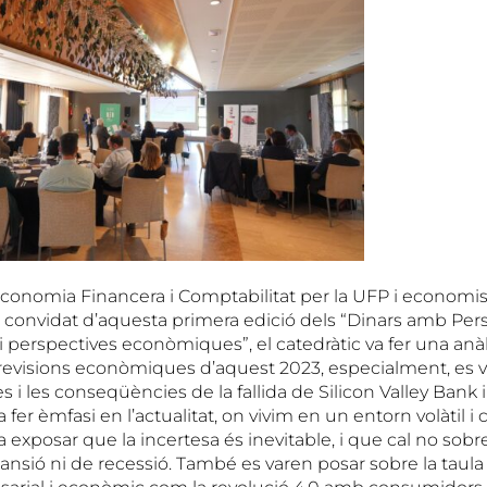
Economia Financera i Comptabilitat per la UFP i economist
t convidat d’aquesta primera edició dels “Dinars amb Per
 i perspectives econòmiques”, el catedràtic va fer una anàli
 previsions econòmiques d’aquest 2023, especialment, es 
 i les conseqüències de la fallida de Silicon Valley Bank i
 fer èmfasi en l’actualitat, on vivim en un entorn volàtil i 
 exposar que la incertesa és inevitable, i que cal no sob
sió ni de recessió. També es varen posar sobre la taula