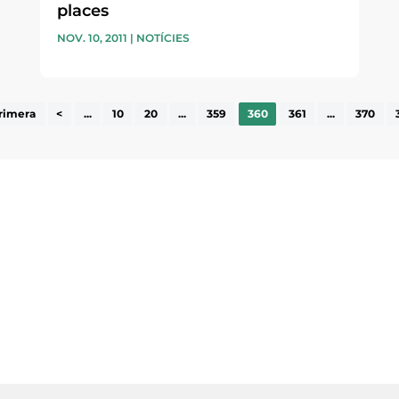
places
NOV. 10, 2011
|
NOTÍCIES
rimera
<
...
10
20
...
359
360
361
...
370
ne, publicació
nformació sobre
la comarca.
He llegit 