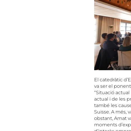
El catedràtic d’
va ser el ponen
“Situació actual
actual i de les
també les causes
Suisse. A més, va
obstant, Amat va
moments d’expan