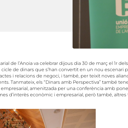
ial de l’Anoia va celebrar dijous dia 30 de març el 1r de
 cicle de dinars que s’han convertit en un nou escenari pe
ctes i relacions de negoci, i també, per teixit noves alian
ents. Tanmateix, els “Dinars amb Perspectiva” també ten
 empresarial, amenitzada per una conferència amb ponen
mes d’interès econòmic i empresarial, però també, altre