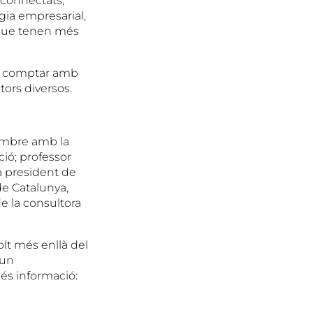
 connectats,
gia empresarial,
s que tenen més
va comptar amb
ors diversos.
tembre amb la
ció; professor
a president de
de Catalunya,
e la consultora
lt més enllà del
 un
és informació: