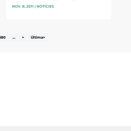
NOV. 8, 2011
|
NOTÍCIES
380
...
>
Última>
i accepto la poítica de privacitat
ENVIAR