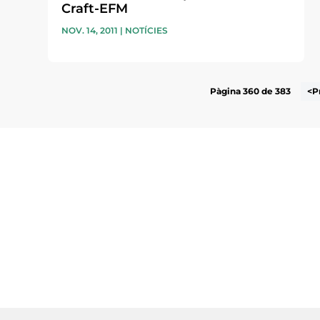
Craft-EFM
NOV. 14, 2011
|
NOTÍCIES
Pàgina 360 de 383
<P
Subscriu-te a la UEA Magazi
electrònica periòdica amb i
l’actualitat empresarial de 