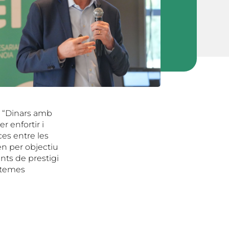
ls “Dinars amb
r enfortir i
ces entre les
en per objectiu
ts de prestigi
s temes