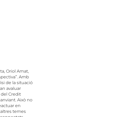
a, Oriol Amat,
spectiva”. Amb
si de la situació
van avaluar
 del Credit
canviant. Això no
reactuar en
 altres temes