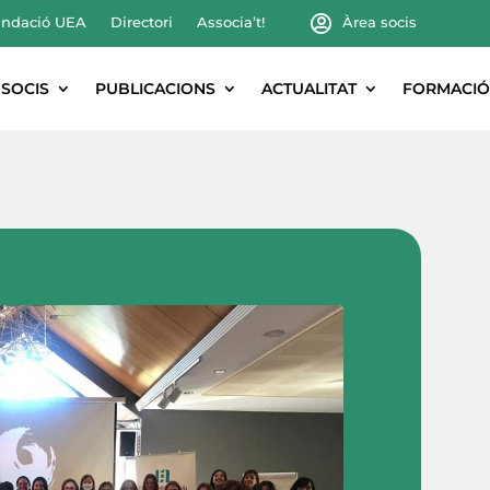
ndació UEA
Directori
Associa’t!
Àrea socis
SOCIS
PUBLICACIONS
ACTUALITAT
FORMACIÓ