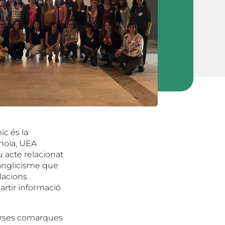
ic és la
Anoia, UEA
u acte relacionat
 anglicisme que
elacions
artir informació
verses comarques