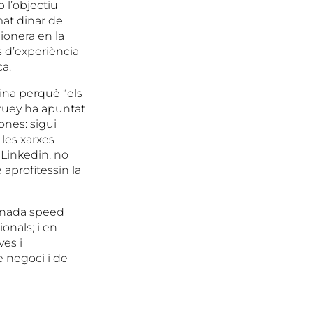
 l’objectiu
mat dinar de
ionera en la
s d’experiència
ca.
ina perquè “els
truey ha apuntat
ones: sigui
 les xarxes
a Linkedin, no
aprofitessin la
menada speed
onals; i en
ves i
e negoci i de