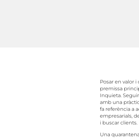
Posar en valor i
premissa princip
Inquieta. Seguin
amb una pràctic
fa referència a 
empresarials, d
i buscar clients.
Una quarantena 