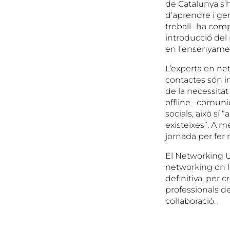
de Catalunya s’h
d’aprendre i ge
treball- ha com
introducció del 
en l’ensenyament
L’experta en ne
contactes són i
de la necessitat
offline –comunic
socials, això sí
existeixes”. A m
jornada per fer
El Networking U
networking on le
definitiva, per 
professionals d
col·laboració.