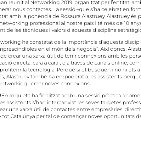
an reunit al Networking 2019, organitzat per l’entitat, amb
nerar nous contactes. La sessió –que s’ha celebrat en for
ptat amb la ponència de Rosaura Alastruey. Alastruey és p
networking professional al nostre país i té més de 10 any
 de les tècniques i valors d’aquesta disciplina estratègi
tworking ha constatat de la importància d’aquesta discipl
mprescindibles en el món dels negocis”. Així doncs, Alas
 de crear una xarxa útil, de tenir connexions amb les pers
ació directa, cara a cara-, o a través de canals online, com
 “aprofitem la tecnologia. Perquè si et busquen i no hi ets 
és, Alastruey també ha empoderat a les assistents perquè 
 networking i crear noves connexions.
EA Inquieta ha finalitzat amb una sessió pràctica ano
s assistents s’han intercanviat les seves targetes professi
crear una xarxa útil de contactes entre empresàries, directi
e tot Catalunya per tal de començar noves oportunitats d