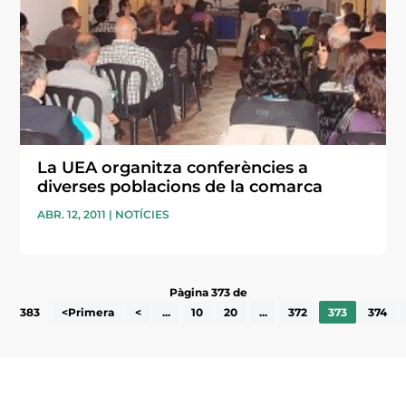
La UEA organitza conferències a
diverses poblacions de la comarca
ABR. 12, 2011
|
NOTÍCIES
Pàgina 373 de
383
<Primera
<
...
10
20
...
372
373
374