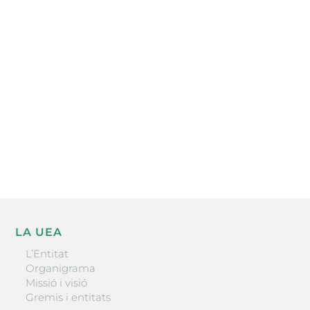
Subscriu-te a la UEA Magazine, publicació
electrònica periòdica amb informació sobre
l’actualitat empresarial de la comarca.
He llegit i accepto la poítica de privacitat
ENVIAR
LA UEA
L’Entitat
Organigrama
Missió i visió
Gremis i entitats