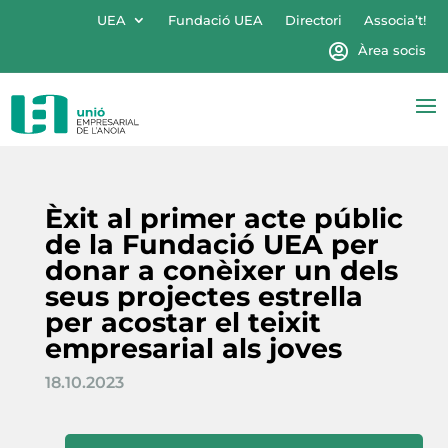
UEA
Fundació UEA
Directori
Associa’t!
Àrea socis
Èxit al primer acte públic
de la Fundació UEA per
donar a conèixer un dels
seus projectes estrella
per acostar el teixit
empresarial als joves
18.10.2023