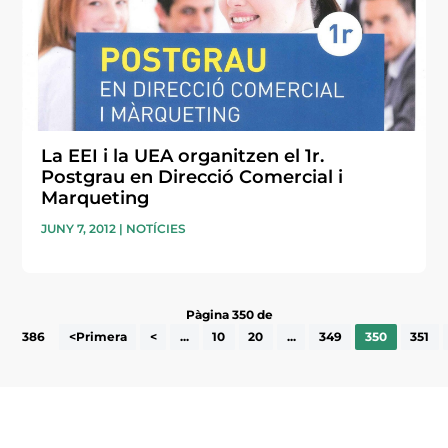
La EEI i la UEA organitzen el 1r.
Postgrau en Direcció Comercial i
Marqueting
JUNY 7, 2012
|
NOTÍCIES
Pàgina 350 de
386
<Primera
<
...
10
20
...
349
350
351