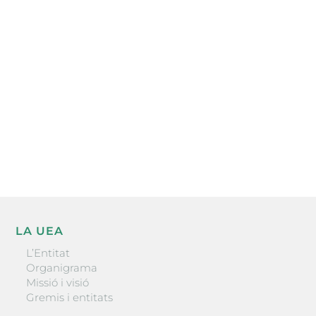
Subscriu-te a la UEA Magazine, publicació
electrònica periòdica amb informació sobre
l’actualitat empresarial de la comarca.
He llegit i accepto la poítica de privacitat
ENVIAR
LA UEA
L’Entitat
Organigrama
Missió i visió
Gremis i entitats