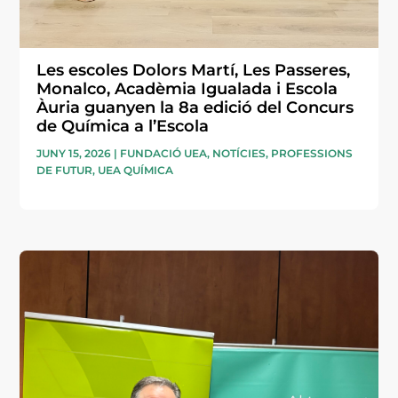
Les escoles Dolors Martí, Les Passeres,
Monalco, Acadèmia Igualada i Escola
Àuria guanyen la 8a edició del Concurs
de Química a l’Escola
JUNY 15, 2026
|
FUNDACIÓ UEA
,
NOTÍCIES
,
PROFESSIONS
DE FUTUR
,
UEA QUÍMICA