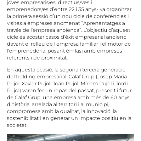
joves empresaris/es, directius/ves i
emprenedors/es d’entre 22 i 35 anys- va organitzar
la primera sessió d’un nou cicle de conferències i
visites a empreses anomenat “Aprenentatges a
través de l’empresa anoienca”. L’objectiu d’aquest
cicle és acostar casos d’èxit empresarial anoienc
davant el relleu de l’empresa familiar i el motor de
l’emprenedoria; posant èmfasi amb empreses
referents i de proximitat.
En aquesta ocasió, la segona i tercera generació
del holding empresarial, Calaf Grup (Josep Maria
Pujol, Xavier Pujol, Joan Pujol, Míriam Pujol i Jordi
Pujol) varen fer un repàs del passat, present i futur
de Calaf Grup, una empresa amb més de 60 anys
d’història, arrelada al territori i al municipi,
compromesa amb la qualitat, la innovació, la
sostenibilitat i en generar un impacte positiu en la
societat.