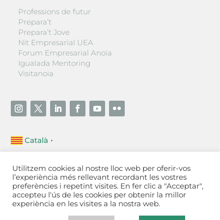
Professions de futur
Prepara’t
Prepara’t Jove
Nit Empresarial UEA
Forum Empresarial Anoia
Igualada Mentoring
Visitanoia
Català
▼
Unió Empresarial de l’Anoia (UEA)
Utilitzem cookies al nostre lloc web per oferir-vos
Ctra. de Manresa, 131, 08700 – Igualada
(Barcelona)
l’experiència més rellevant recordant les vostres
Tel 93 805 22 92
preferències i repetint visites. En fer clic a "Acceptar",
accepteu l'ús de les cookies per obtenir la millor
experiència en les visites a la nostra web.
Contactar
·
Avís legal
·
Política de privacitat
·
Política
de cookies
[Configurar]