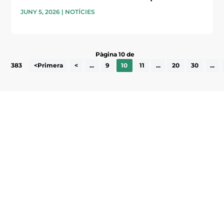
JUNY 5, 2026
|
NOTÍCIES
Pàgina 10 de
383
<Primera
<
...
9
10
11
...
20
30
...
Subscriu-te a la UEA Magazine, publicació
electrònica periòdica amb informació sobre
l’actualitat empresarial de la comarca.
He llegit i accepto la poítica de privacitat
ENVIAR