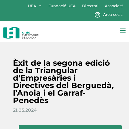
UEA
Fundació UEA
Directori
Associa’t!
Àrea socis
Èxit de la segona edició
de la Triangular
d’Empresàries i
Directives del Berguedà,
l’Anoia i el Garraf-
Penedès
21.05.2024