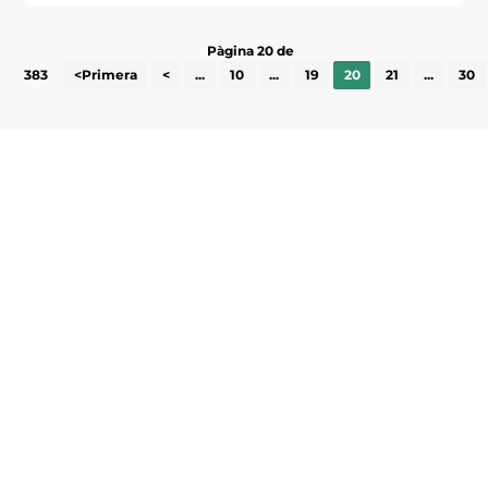
Pàgina 20 de
383
<Primera
<
...
10
...
19
20
21
...
30
Subscriu-te a la UEA Magazine, publicació
electrònica periòdica amb informació sobre
l’actualitat empresarial de la comarca.
He llegit i accepto la poítica de privacitat
ENVIAR