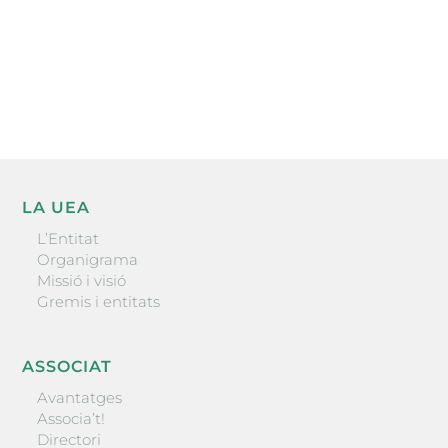
He llegit i accepto la poítica de privacitat
ENVIAR
LA UEA
L’Entitat
Organigrama
Missió i visió
Gremis i entitats
ASSOCIAT
Avantatges
Associa’t!
Directori