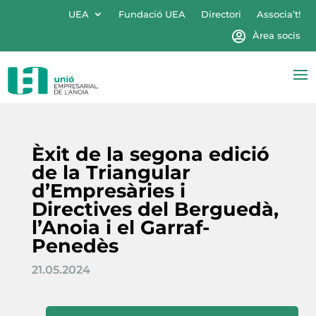
UEA
Fundació UEA
Directori
Associa’t!
Àrea socis
Èxit de la segona edició
de la Triangular
d’Empresàries i
Directives del Berguedà,
l’Anoia i el Garraf-
Penedès
21.05.2024