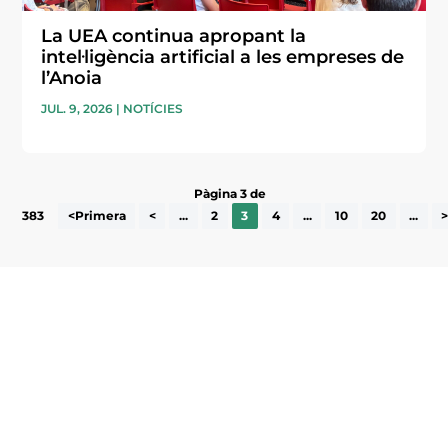
La UEA continua apropant la
intel·ligència artificial a les empreses de
l’Anoia
JUL. 9, 2026
|
NOTÍCIES
Pàgina 3 de
383
<Primera
<
...
2
3
4
...
10
20
...
Subscriu-te a la UEA Magazine, publicació
electrònica periòdica amb informació sobre
l’actualitat empresarial de la comarca.