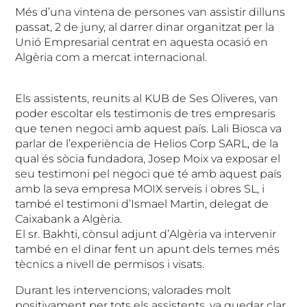
Més d’una vintena de persones van assistir dilluns
passat, 2 de juny, al darrer dinar organitzat per la
Unió Empresarial centrat en aquesta ocasió en
Algèria com a mercat internacional.
Els assistents, reunits al KUB de Ses Oliveres, van
poder escoltar els testimonis de tres empresaris
que tenen negoci amb aquest país. Lali Biosca va
parlar de l’experiència de Helios Corp SARL, de la
qual és sòcia fundadora, Josep Moix va exposar el
seu testimoni pel negoci que té amb aquest país
amb la seva empresa MOIX serveis i obres SL, i
també el testimoni d’Ismael Martin, delegat de
Caixabank a Algèria.
El sr. Bakhti, cònsul adjunt d’Algèria va intervenir
també en el dinar fent un apunt dels temes més
tècnics a nivell de permisos i visats.
Durant les intervencions, valorades molt
positivament per tots els assistents, va quedar clar