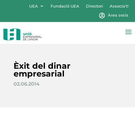
UEA
Fundació UEA
Directori
Associa’t!
Àrea socis
Èxit del dinar
empresarial
02.06.2014