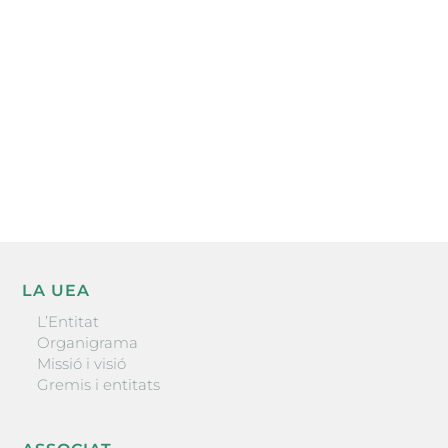
l’actualitat empresarial de la comarca.
He llegit i accepto la poítica de privacitat
ENVIAR
LA UEA
L’Entitat
Organigrama
Missió i visió
Gremis i entitats