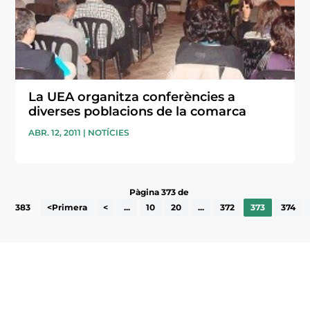
La UEA organitza conferències a
diverses poblacions de la comarca
ABR. 12, 2011
|
NOTÍCIES
Pàgina 373 de
383
<Primera
<
...
10
20
...
372
373
374
Subscriu-te a la UEA Magazine, publicació
electrònica periòdica amb informació sobre