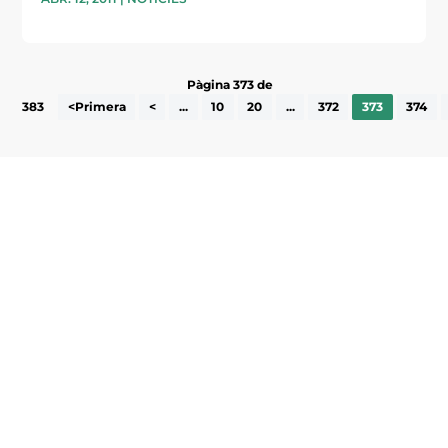
Pàgina 373 de
383
<Primera
<
...
10
20
...
372
373
374
Subscriu-te a la UEA Magazine, publicació
electrònica periòdica amb informació sobre
l’actualitat empresarial de la comarca.
He llegit i accepto la poítica de privacitat
ENVIAR