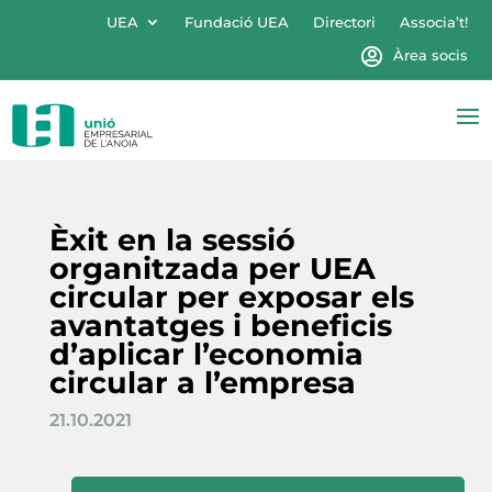
UEA
Fundació UEA
Directori
Associa’t!
Àrea socis
Èxit en la sessió
organitzada per UEA
circular per exposar els
avantatges i beneficis
d’aplicar l’economia
circular a l’empresa
21.10.2021