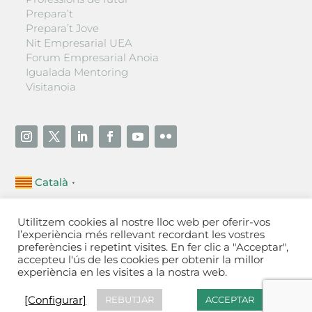
Prepara’t
Prepara’t Jove
Nit Empresarial UEA
Forum Empresarial Anoia
Igualada Mentoring
Visitanoia
Català
▼
Unió Empresarial de l’Anoia (UEA)
Utilitzem cookies al nostre lloc web per oferir-vos
Ctra. de Manresa, 131, 08700 – Igualada
(Barcelona)
l’experiència més rellevant recordant les vostres
Tel 93 805 22 92
preferències i repetint visites. En fer clic a "Acceptar",
accepteu l'ús de les cookies per obtenir la millor
experiència en les visites a la nostra web.
Contactar
·
Avís legal
·
Política de privacitat
·
Política
de cookies
[Configurar]
[Configurar]
REBUTJAR
ACCEPTAR
Fet a Igualada per Aladetres