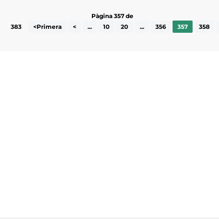
Pàgina 357 de
383
<Primera
<
...
10
20
...
356
357
358
Subscriu-te a la UEA Magazine, publicació
electrònica periòdica amb informació sobre
l’actualitat empresarial de la comarca.
He llegit i accepto la poítica de privacitat
ENVIAR