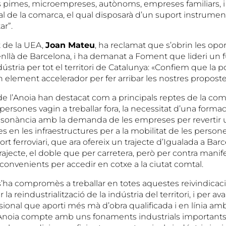
s pimes, microempreses, autònoms, empreses familiars, i 
ial de la comarca, el qual disposarà d’un suport instrume
ar”.
t de la UEA,
Joan Mateu
, ha reclamat que s’obrin les opo
nllà de Barcelona, i ha demanat a Foment que lideri un fu
indústria per tot el territori de Catalunya: «Confiem que la 
 element accelerador per fer arribar les nostres proposte
de l’Anoia han destacat com a principals reptes de la com
persones vagin a treballar fora, la necessitat d’una forma
sonància amb la demanda de les empreses per revertir u
res en les infraestructures per a la mobilitat de les person
ort ferroviari, que ara ofereix un trajecte d’Igualada a Ba
rajecte, el doble que per carretera, però per contra mani
convenients per accedir en cotxe a la ciutat comtal.
s’ha compromès a treballar en totes aquestes reivindicaci
la reindustrialització de la indústria del territori, i per a
sional que aporti més mà d’obra qualificada i en línia a
’Anoia compte amb uns fonaments industrials importants,