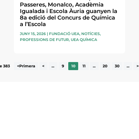
Passeres, Monalco, Acadèmia
Igualada i Escola Àuria guanyen la
8a edició del Concurs de Química
a l’Escola
JUNY 15, 2026
|
FUNDACIÓ UEA
,
NOTÍCIES
,
PROFESSIONS DE FUTUR
,
UEA QUÍMICA
e 383
<Primera
<
...
9
10
11
...
20
30
...
>
ne, publicació
nformació sobre
la comarca.
He llegit 