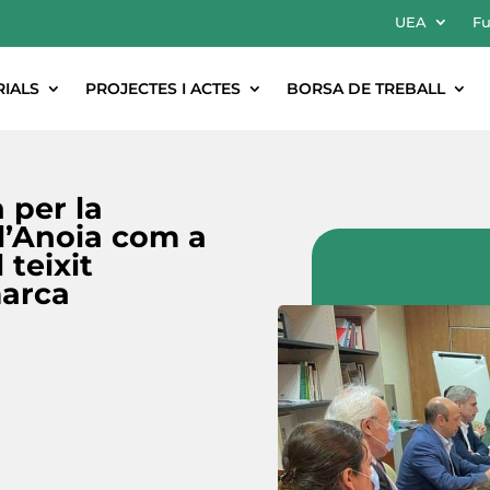
UEA
Fu
RIALS
PROJECTES I ACTES
BORSA DE TREBALL
 per la
 l’Anoia com a
 teixit
marca