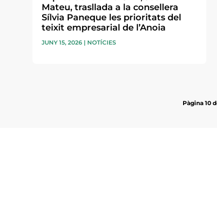
Mateu, trasllada a la consellera
Sílvia Paneque les prioritats del
teixit empresarial de l’Anoia
JUNY 15, 2026
|
NOTÍCIES
Pàgina 10 d
Subscriu-te a la UEA Magazi
electrònica periòdica amb i
l’actualitat empresarial de 