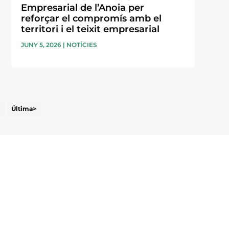
Empresarial de l’Anoia per
reforçar el compromís amb el
territori i el teixit empresarial
JUNY 5, 2026
|
NOTÍCIES
Última>
i accepto la poítica de privacitat
ENVIAR