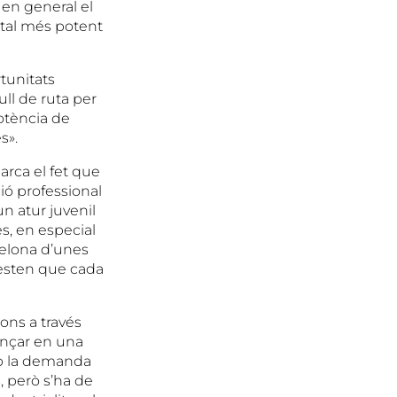
en general el
ntal més potent
rtunitats
ll de ruta per
potència de
s».
arca el fet que
ció professional
n atur juvenil
es, en especial
rcelona d’unes
festen que cada
ons a través
vançar en una
mb la demanda
 però s’ha de