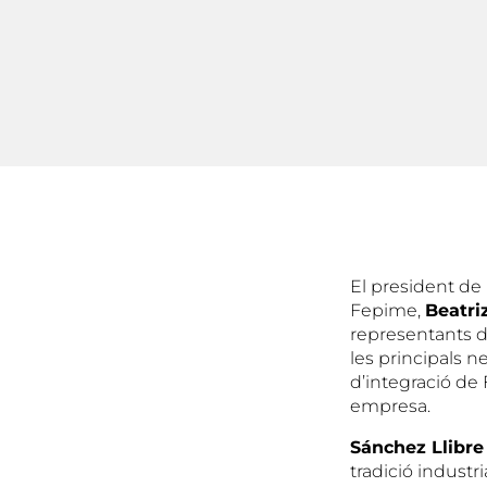
El president de
Fepime,
Beatri
representants de
les principals n
d’integració de 
empresa.
Sánchez Llibr
tradició industr