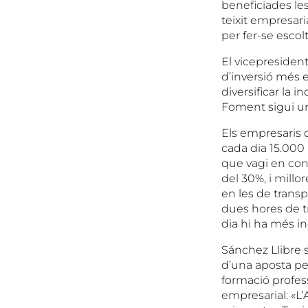
beneficiades le
teixit empresar
per fer-se escolt
El vicepresiden
d’inversió més e
diversificar la 
Foment sigui un
Els empresaris 
cada dia 15.000 
que vagi en con
del 30%, i millo
en les de transp
dues hores de t
dia hi ha més in
Sánchez Llibre 
d’una aposta per 
formació profes
empresarial: «L