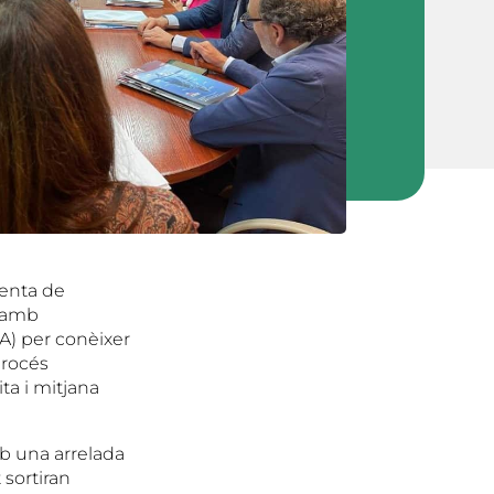
identa de
a amb
EA) per conèixer
procés
ta i mitjana
mb una arrelada
 sortiran