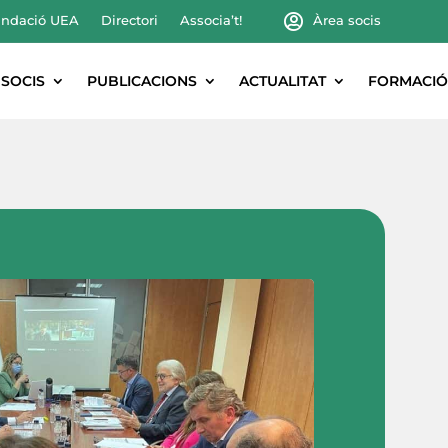
ndació UEA
Directori
Associa’t!
Àrea socis
SOCIS
PUBLICACIONS
ACTUALITAT
FORMACIÓ