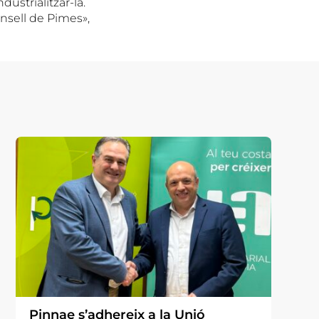
dustrialitzar-la.
nsell de Pimes»,
Pinnae s’adhereix a la Unió