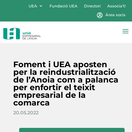
UEA
Fundació UEA
Directori
Associa’t!
Àrea socis
Foment i UEA aposten
per la reindustrialització
de l’Anoia com a palanca
per enfortir el teixit
empresarial de la
comarca
20.05.2022