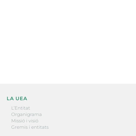
Subscriu-te a la UEA Magazine, publicació
electrònica periòdica amb informació sobre
l’actualitat empresarial de la comarca.
He llegit i accepto la poítica de privacitat
ENVIAR
LA UEA
L’Entitat
Organigrama
Missió i visió
Gremis i entitats