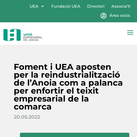
UEA
Fundació UEA
Directori
Associa’t!
Àrea socis
Foment i UEA aposten
per la reindustrialització
de l’Anoia com a palanca
per enfortir el teixit
empresarial de la
comarca
20.05.2022