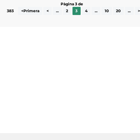
Pàgina 3 de
383
<Primera
<
...
2
3
4
...
10
20
...
Subscriu-te a la UEA Magazine, publicació
electrònica periòdica amb informació sobre
l’actualitat empresarial de la comarca.
He llegit i accepto la poítica de privacitat
ENVIAR