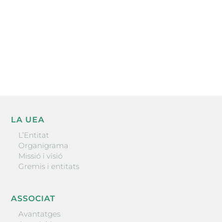
He llegit i accepto la poítica de privacitat
ENVIAR
LA UEA
L’Entitat
Organigrama
Missió i visió
Gremis i entitats
ASSOCIAT
Avantatges