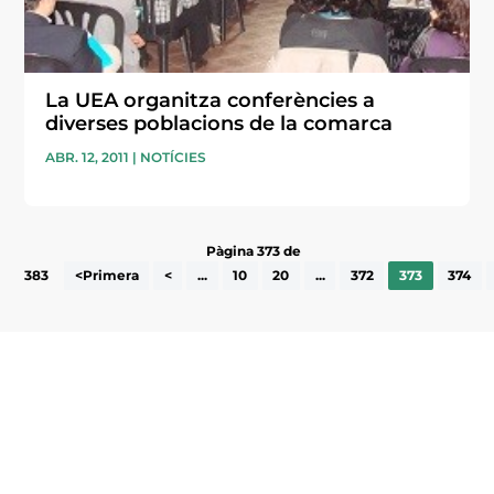
La UEA organitza conferències a
diverses poblacions de la comarca
ABR. 12, 2011
|
NOTÍCIES
Pàgina 373 de
383
<Primera
<
...
10
20
...
372
373
374
Subscriu-te a la UEA Magazine, publicació
electrònica periòdica amb informació sobre
l’actualitat empresarial de la comarca.