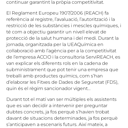
continuar garantint la pròpia competitivitat.
El Reglament Europeu 1907/2006 (REACH) fa
referència al registre, l’avaluació, l’autorització i la
restricció de les substàncies i mescles químiques, i
té com a objectiu garantir un nivell elevat de
protecció de la salut humana i del medi. Durant la
jornada, organitzada per la UEAQuímica en
col·laboració amb l’agència per a la competitivitat
de l’empresa ACCIO i la consultoria ServiREACH, es
van explicar els diferents rols en la cadena de
subministrament que pot tenir una empresa que
treballi amb productes químics, com s’han
d’elaborar les Fitxes de Dades de Seguretat (FDS),
quin és el règim sancionador vigent…
Durant tot el matí van ser múltiples els assistents
que es van decidir a intervenir per preguntar
dubtes concrets, ja fos perquè s’havien trobat
davant de situacions determinades, ja fos perquè
s’anticipaven a escenaris futurs. Així mateix, a