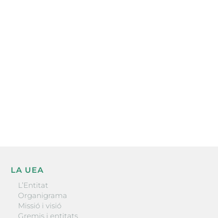
Subscriu-te a la UEA Magazine, publicació
electrònica periòdica amb informació sobre
l’actualitat empresarial de la comarca.
He llegit i accepto la poítica de privacitat
ENVIAR
LA UEA
L’Entitat
Organigrama
Missió i visió
Gremis i entitats