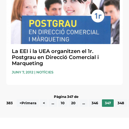
La EEI i la UEA organitzen el 1r.
Postgrau en Direcció Comercial i
Marqueting
JUNY 7, 2012
|
NOTÍCIES
Pàgina 347 de
383
<Primera
<
...
10
20
...
346
347
348