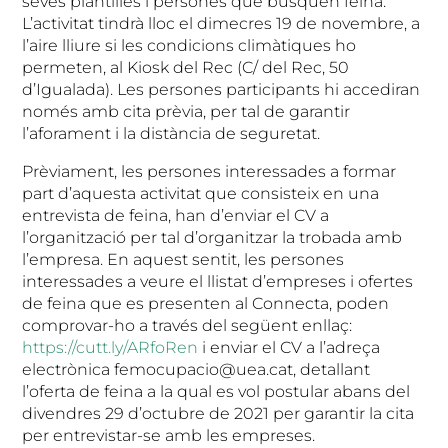
seves plantilles i persones que busquen feina.
L’activitat tindrà lloc el dimecres 19 de novembre, a
l’aire lliure si les condicions climàtiques ho
permeten, al Kiosk del Rec (C/ del Rec, 50
d’Igualada). Les persones participants hi accediran
només amb cita prèvia, per tal de garantir
l’aforament i la distància de seguretat.
Prèviament, les persones interessades a formar
part d’aquesta activitat que consisteix en una
entrevista de feina, han d’enviar el CV a
l’organització per tal d’organitzar la trobada amb
l’empresa. En aquest sentit, les persones
interessades a veure el llistat d’empreses i ofertes
de feina que es presenten al Connecta, poden
comprovar-ho a través del següent enllaç:
https://cutt.ly/ARfoRen
i enviar el CV a l’adreça
electrònica femocupacio@uea.cat, detallant
l’oferta de feina a la qual es vol postular abans del
divendres 29 d’octubre de 2021 per garantir la cita
per entrevistar-se amb les empreses.