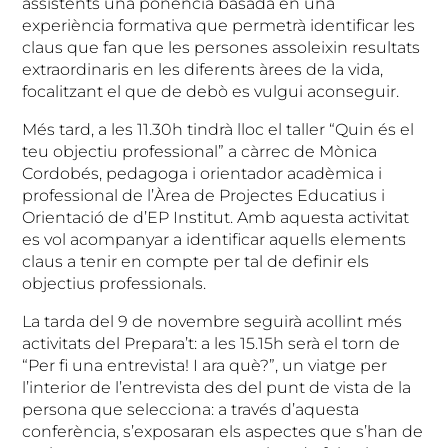
assistents una ponència basada en una
experiència formativa que permetrà identificar les
claus que fan que les persones assoleixin resultats
extraordinaris en les diferents àrees de la vida,
focalitzant el que de debò es vulgui aconseguir.
Més tard, a les 11.30h tindrà lloc el taller “Quin és el
teu objectiu professional” a càrrec de Mònica
Cordobés, pedagoga i orientador acadèmica i
professional de l’Àrea de Projectes Educatius i
Orientació de d’EP Institut. Amb aquesta activitat
es vol acompanyar a identificar aquells elements
claus a tenir en compte per tal de definir els
objectius professionals.
La tarda del 9 de novembre seguirà acollint més
activitats del Prepara’t: a les 15.15h serà el torn de
“Per fi una entrevista! I ara què?”, un viatge per
l’interior de l’entrevista des del punt de vista de la
persona que selecciona: a través d’aquesta
conferència, s’exposaran els aspectes que s’han de