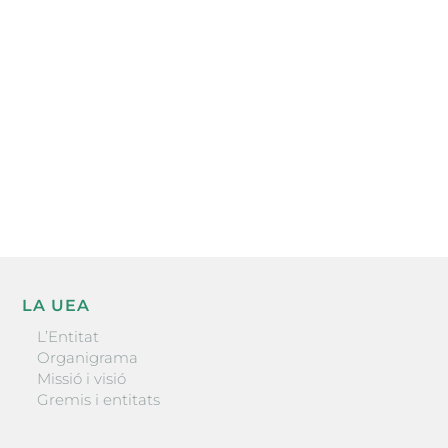
electrònica periòdica amb informació sobre
l’actualitat empresarial de la comarca.
He llegit i accepto la poítica de privacitat
ENVIAR
LA UEA
L’Entitat
Organigrama
Missió i visió
Gremis i entitats