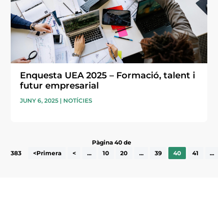
Enquesta UEA 2025 – Formació, talent i
futur empresarial
JUNY 6, 2025
|
NOTÍCIES
Pàgina 40 de
383
<Primera
<
...
10
20
...
39
40
41
...
Subscriu-te a la UEA Magazine, publicació