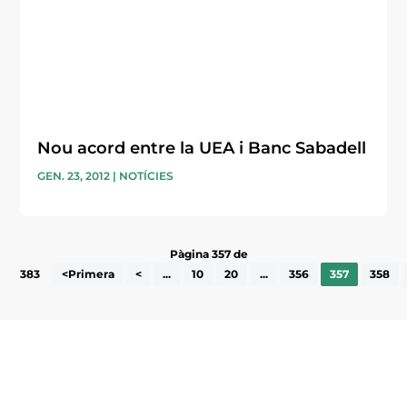
Nou acord entre la UEA i Banc Sabadell
GEN. 23, 2012
|
NOTÍCIES
Pàgina 357 de
383
<Primera
<
...
10
20
...
356
357
358
Subscriu-te a la UEA Magazine, publicació
electrònica periòdica amb informació sobre