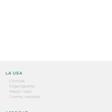
l’actualitat empresarial de la comarca.
He llegit i accepto la poítica de privacitat
ENVIAR
LA UEA
L’Entitat
Organigrama
Missió i visió
Gremis i entitats