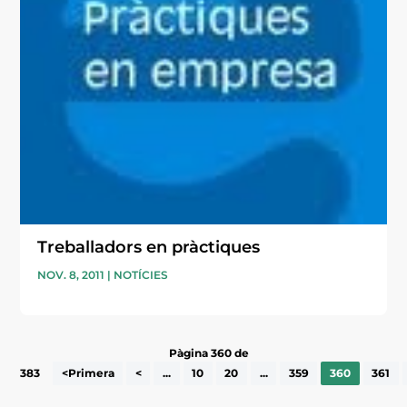
Treballadors en pràctiques
NOV. 8, 2011
|
NOTÍCIES
Pàgina 360 de
383
<Primera
<
...
10
20
...
359
360
361