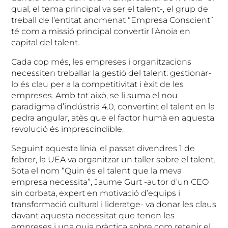
qual, el tema principal va ser el talent-, el grup de
treball de l’entitat anomenat “Empresa Conscient”
té com a missió principal convertir l’Anoia en
capital del talent.
Cada cop més, les empreses i organitzacions
necessiten treballar la gestió del talent: gestionar-
lo és clau per a la competitivitat i èxit de les
empreses. Amb tot això, se li suma el nou
paradigma d’indústria 4.0, convertint el talent en la
pedra angular, atès que el factor humà en aquesta
revolució és imprescindible.
Seguint aquesta línia, el passat divendres 1 de
febrer, la UEA va organitzar un taller sobre el talent.
Sota el nom “Quin és el talent que la meva
empresa necessita”, Jaume Gurt -autor d’un CEO
sin corbata, expert en motivació d’equips i
transformació cultural i lideratge- va donar les claus
davant aquesta necessitat que tenen les
empreses i una guia pràctica sobre com retenir el