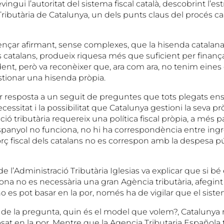
ingui l’autoritat del sistema fiscal català, descobrint l’es
ributària de Catalunya, un dels punts claus del procés ca
ençar afirmant, sense complexes, que la hisenda catalana
s catalans, produeix riquesa més que suficient per finanç
nt, però va reconèixer que, ara com ara, no tenim eines 
stionar una hisenda pròpia.
ar resposta a un seguit de preguntes que tots plegats e
essitat i la possibilitat que Catalunya gestioni la seva pr
ció tributària requereix una política fiscal pròpia, a més 
panyol no funciona, no hi ha correspondència entre ingr
orç fiscal dels catalans no es correspon amb la despesa p
de l’Administració Tributària Iglesias va explicar que si bé 
iona no es necessària una gran Agència tributària, afegin
o es pot basar en la por, només ha de vigilar que el siste
t de la pregunta, quin és el model que volem?, Catalunya
sat en la por. Mentre que la Agencia Tributaria Española