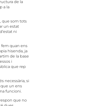
tructura de la
p a la
, que som tots
ar un estat
d’estat ni
ns fem quan ens
òpia hisenda, ja
partim de la base
essos i
ública que rep
és necessària, si
t que un ens
ma funcioni.
 respon que no
 té dues