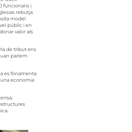
 funcionaris i
glesias rebutja
ssita model
ei públic i en
donar valor als
rla de tribut ens
 quan parlem
cia es fonamenta
en una economia
tensa,
estructures
ica.