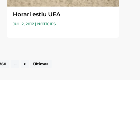
Horari estiu UEA
JUL. 2, 2012
|
NOTÍCIES
360
...
>
Última>
i accepto la poítica de privacitat
ENVIAR