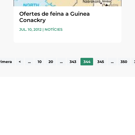
Ofertes de feina a Guinea
Conackry
JUL. 10, 2012
|
NOTÍCIES
rimera
<
...
10
20
...
343
344
345
...
350
ne, publicació
nformació sobre
la comarca.
He llegit 