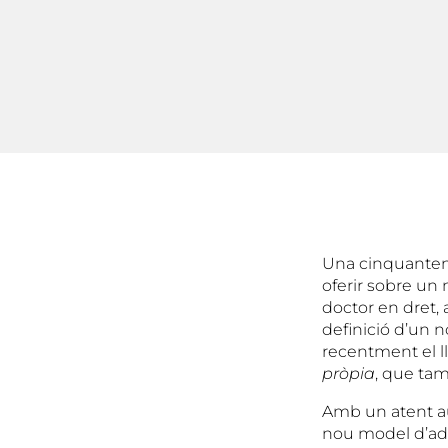
Una cinquantena 
oferir sobre un
doctor en dret, 
definició d’un 
recentment el l
pròpia
, que tam
Amb un atent aud
nou model d’adm