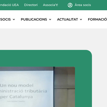
ndació UEA
Directori
Associa’t!
Àrea socis
SOCIS
PUBLICACIONS
ACTUALITAT
FORMACIÓ