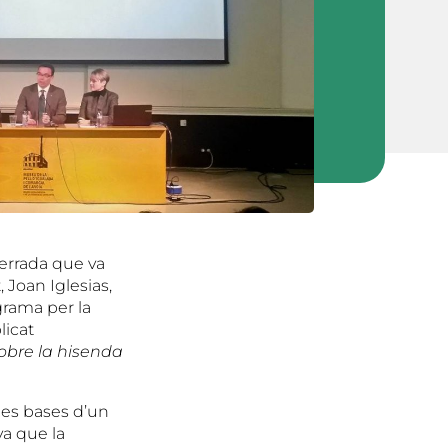
xerrada que va
Joan Iglesias,
grama per la
licat
obre la hisenda
 les bases d’un
va que la