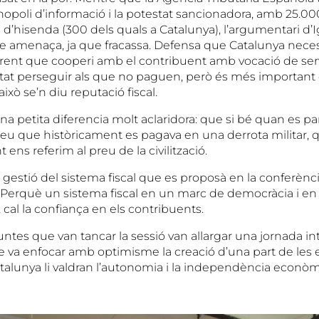
opoli d’informació i la potestat sancionadora, amb 25.000
 d’hisenda (300 dels quals a Catalunya), l’argumentari d’I
 amenaça, ja que fracassa. Defensa que Catalunya nece
parent que cooperi amb el contribuent amb vocació de serv
rtat perseguir als que no paguen, però és més important 
xò se’n diu reputació fiscal.
una petita diferencia molt aclaridora: que si bé quan es pa
u que històricament es pagava en una derrota militar,
 ens referim al preu de la civilització.
e gestió del sistema fiscal que es proposà en la conferèn
. Perquè un sistema fiscal en un marc de democràcia i 
, cal la confiança en els contribuents.
untes que van tancar la sessió van allargar una jornada in
ue va enfocar amb optimisme la creació d’una part de les 
atalunya li valdran l’autonomia i la independència econòm