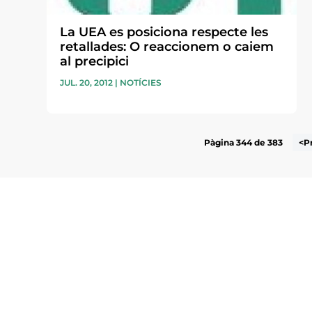
La UEA es posiciona respecte les
retallades: O reaccionem o caiem
al precipici
JUL. 20, 2012
|
NOTÍCIES
Pàgina 344 de 383
<P
Subscriu-te a la UEA Magazi
electrònica periòdica amb i
l’actualitat empresarial de 