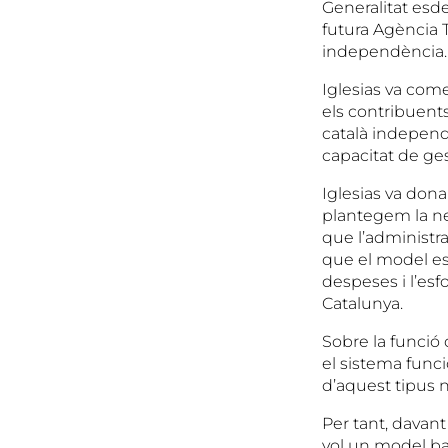
Generalitat esdev
futura Agència T
independència.
Iglesias va com
els contribuent
català independe
capacitat de ge
Iglesias va don
plantegem la nec
que l’administra
que el model es
despeses i l’esf
Catalunya.
Sobre la funció 
el sistema func
d’aquest tipus n
Per tant, davan
vol un model ba