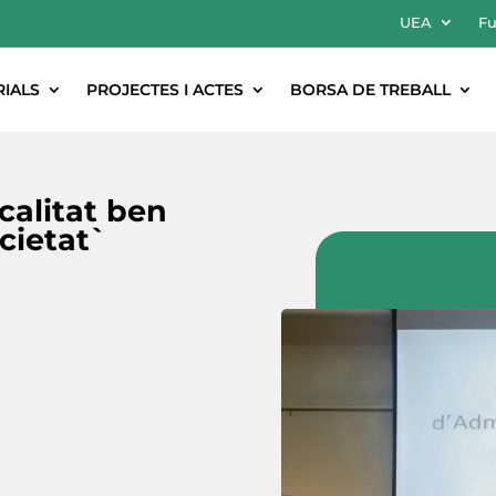
UEA
Fu
RIALS
PROJECTES I ACTES
BORSA DE TREBALL
scalitat ben
ocietat`