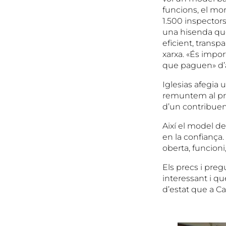
funcions, el mon
1.500 inspectors
una hisenda que
eficient, trans
xarxa. «És impo
que paguen» d’ai
Iglesias afegia 
remuntem al pre
d’un contribuent
Així el model d
en la confiança
oberta, funcioni
Els precs i preg
interessant i q
d’estat que a C