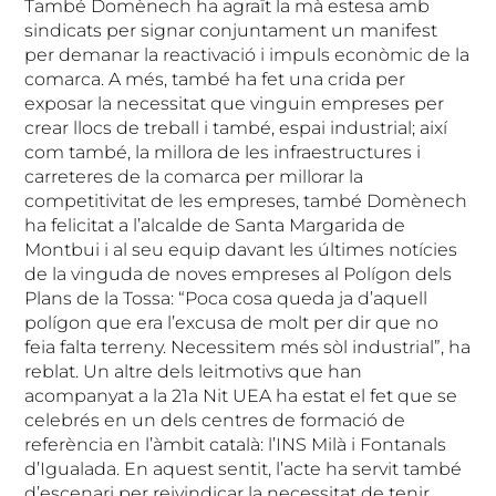
També Domènech ha agraït la mà estesa amb
sindicats per signar conjuntament un manifest
per demanar la reactivació i impuls econòmic de la
comarca. A més, també ha fet una crida per
exposar la necessitat que vinguin empreses per
crear llocs de treball i també, espai industrial; així
com també, la millora de les infraestructures i
carreteres de la comarca per millorar la
competitivitat de les empreses, també Domènech
ha felicitat a l’alcalde de Santa Margarida de
Montbui i al seu equip davant les últimes notícies
de la vinguda de noves empreses al Polígon dels
Plans de la Tossa: “Poca cosa queda ja d’aquell
polígon que era l’excusa de molt per dir que no
feia falta terreny. Necessitem més sòl industrial”, ha
reblat. Un altre dels leitmotivs que han
acompanyat a la 21a Nit UEA ha estat el fet que se
celebrés en un dels centres de formació de
referència en l’àmbit català: l’INS Milà i Fontanals
d’Igualada. En aquest sentit, l’acte ha servit també
d’escenari per reivindicar la necessitat de tenir