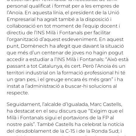
personal qualificat i format per a les empres de
l’Anoia. En aquesta línia, el president de la Unió
Empresarial ha agraït també a la disposició i
col·laboració en tot moment de l’equip docent i
directiu de l’INS Milà i Fontanals per facilitar
l’organització d’aquest esdeveniment. En aquest
punt, Domènech ha afegit que davant la situació
que més d’un centenar de joves no hagin pogut
accedir a estudiar a l’INS Milà i Fontanals: “Això està
passant a tot Catalunya, és cert. Però l’Anoia és un
territori industrial on la formació professional hi té
un gran pes, i el greuge encara és més gran” i ha
instat a l’administració a buscar-hi solucions al
respecte.
Seguidament, l’alcalde d’Igualada, Marc Castells,
ha destacat en el seu discurs que “Exigim que el
Milà i Fontanals sigui el portavions de la FP al
nostre país”. També Castells ha celebrat la notícia
del desdoblament de la C-15 i de la Ronda Sud; i