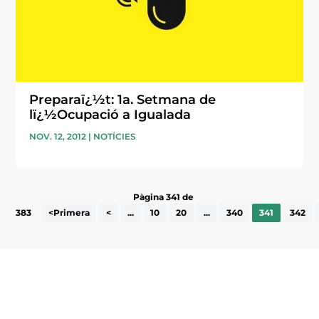
Preparaï¿½t: 1a. Setmana de
lï¿½Ocupació a Igualada
NOV. 12, 2012
|
NOTÍCIES
Pàgina 341 de
383
<Primera
<
...
10
20
...
340
341
342
Subscriu-te a la UEA Magazine, publicació
electrònica periòdica amb informació sobre