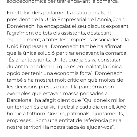
socioeconòmics per tirar endavant la comarca.
En el bloc dels parlaments institucionals, el
president de la Unió Empresarial de l’Anoia, Joan
Domènech, ha encapçalat el seu discurs exposant
l’agraïment de tots els assistents, destacant
especialment, a totes les empreses associades a la
Unió Empresarial. Domènech també ha afirmat
que la única solució per tirar endavant la comarca
“És anar tots junts. Un fet que ja es va constatar
durant la pandèmia, i que és en realitat, la única
opció per tenir una economia forta”. Domènech
també s’ha mostrat molt crític en què moltes de
les decisions preses durant la pandèmia són
exemples que estaven massa pensades a
Barcelona i ha afegit dient que “Qui coneix millor
un territori és qui viu i treballa cada dia en ell. Això
ho dic a tothom: Govern, patronals, ajuntaments,
empreses… Som una entitat de referència per al
nostre territori i la nostra tasca és ajudar-vos”.