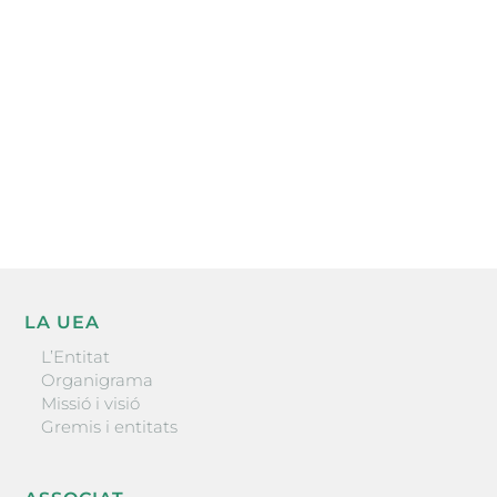
l’actualitat empresarial de la comarca.
He llegit i accepto la poítica de privacitat
ENVIAR
LA UEA
L’Entitat
Organigrama
Missió i visió
Gremis i entitats