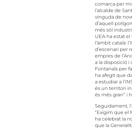
comarca per mil
l’alcalde de San
vinguda de nove
d’aquell polígon
més sòl industri
UEA ha estat el
l’àmbit català: l
d’escenari per re
empres de l’Anoi
a la disposició i
Fontanals per f
ha afegit que d
a estudiar a l’IN
és un territori 
és més gran” i h
Seguidament, l’a
“Exigim que el M
ha celebrat la n
que la Generalit