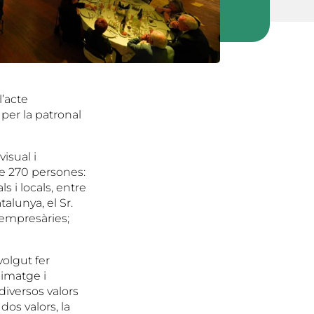
l’acte
 per la patronal
isual i
de 270 persones:
s i locals, entre
alunya, el Sr.
 empresàries;
olgut fer
 imatge i
diversos valors
os valors, la