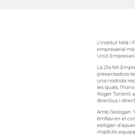
L’Institut Milà i
empresarial més 
Unió Empresaria
La 21a Nit Empr
presentadora tel
una nodrida repr
les quals, l’hon
Roger Torrent; 
directius i dire
Amb l’eslògan “
èmfasi en el co
eslògan d’aquest
implícits equip