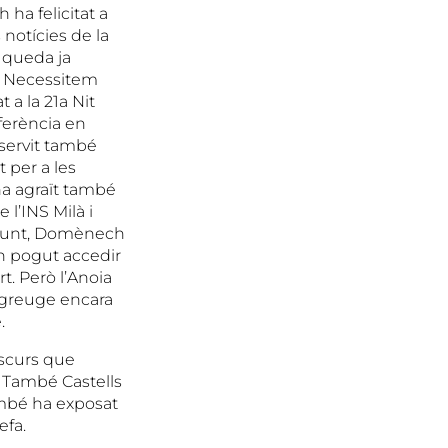
ha felicitat a
 notícies de la
 queda ja
y. Necessitem
 a la 21a Nit
ferència en
a servit també
t per a les
ha agraït també
 l’INS Milà i
t punt, Domènech
n pogut accedir
rt. Però l’Anoia
el greuge encara
.
iscurs que
”. També Castells
també ha exposat
efa.