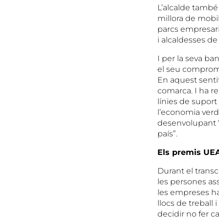
L’alcalde també
millora de mobil
parcs empresaria
i alcaldesses de
I per la seva ba
el seu compromís
En aquest sentit
comarca. I ha r
línies de suport 
l’economia verda
desenvolupant “e
país”.
Els premis UE
Durant el transc
les persones as
les empreses han
llocs de treball
decidir no fer 