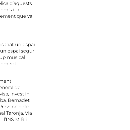
lica d’aquests
omís i la
eixement que va
sarial: un espai
d’un espai segur
rup musical
l moment
ament
General de
isa, Invest in
mba, Bernadet
 Prevenció de
al Taronja, Via
l’INS Milà i