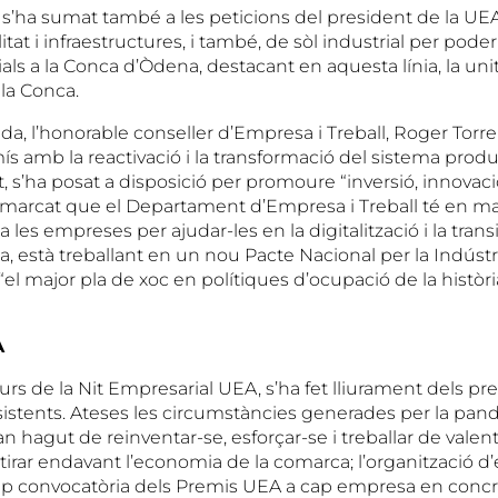
 s’ha sumat també a les peticions del president de la UE
itat i infraestructures, i també, de sòl industrial per pod
ls a la Conca d’Òdena, destacant en aquesta línia, la unit
 la Conca.
nda, l’honorable conseller d’Empresa i Treball, Roger Torr
 amb la reactivació i la transformació del sistema produc
, s’ha posat a disposició per promoure “inversió, innovació
emarcat que el Departament d’Empresa i Treball té en ma
a les empreses per ajudar-les en la digitalització i la trans
, està treballant en un nou Pacte Nacional per la Indústri
l major pla de xoc en polítiques d’ocupació de la històri
A
urs de la Nit Empresarial UEA, s’ha fet lliurament dels p
sistents. Ateses les circumstàncies generades per la pan
 hagut de reinventar-se, esforçar-se i treballar de valent 
 i tirar endavant l’economia de la comarca; l’organització 
cap convocatòria dels Premis UEA a cap empresa en conc