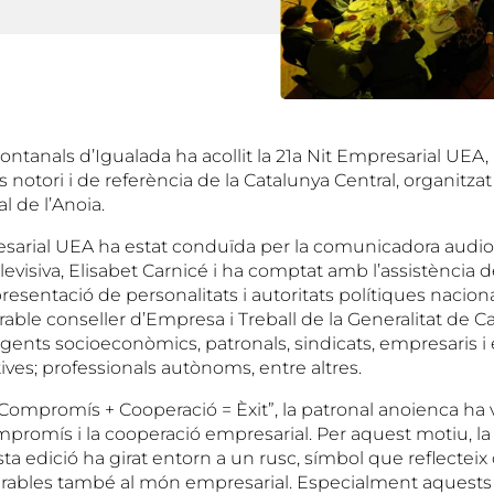
 Fontanals d’Igualada ha acollit la 21a Nit Empresarial UEA, 
notori i de referència de la Catalunya Central, organitzat
l de l’Anoia.
esarial UEA ha estat conduïda per la comunicadora audiov
evisiva, Elisabet Carnicé i ha comptat amb l’assistència 
esentació de personalitats i autoritats polítiques nacional
orable conseller d’Empresa i Treball de la Generalitat de Cat
agents socioeconòmics, patronals, sindicats, empresaris i
ctives; professionals autònoms, entre altres.
Compromís + Cooperació = Èxit”, la patronal anoienca ha v
mpromís i la cooperació empresarial. Per aquest motiu, la
a edició ha girat entorn a un rusc, símbol que reflecteix 
arables també al món empresarial. Especialment aquests d