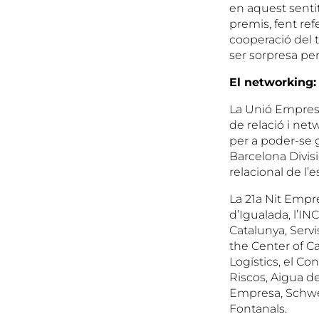
en aquest senti
premis, fent ref
cooperació del t
ser sorpresa per
El networking:
La Unió Empresar
de relació i net
per a poder-se g
Barcelona Divis
relacional de l
La 21a Nit Empre
d’Igualada, l’IN
Catalunya, Servi
the Center of C
Logístics, el Co
Riscos, Aigua de
Empresa, Schwepp
Fontanals.