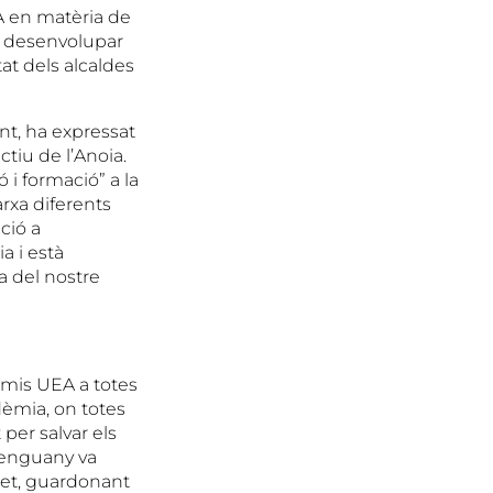
A en matèria de
er desenvolupar
at dels alcaldes
ent, ha expressat
tiu de l’Anoia.
 i formació” a la
rxa diferents
ició a
a i està
a del nostre
remis UEA a totes
dèmia, on totes
per salvar els
d’enguany va
ret, guardonant