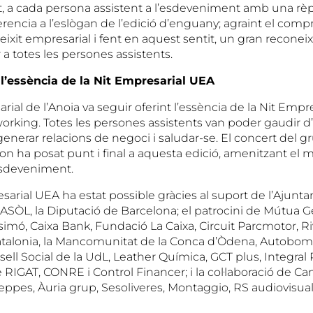
t, a cada persona assistent a l’esdeveniment amb una rèp
erencia a l’eslògan de l’edició d’enguany; agraint el compr
eixit empresarial i fent en aquest sentit, un gran recon
 a totes les persones assistents.
 l’essència de la Nit Empresarial UEA
ial de l’Anoia va seguir oferint l’essència de la Nit Empre
working. Totes les persones assistents van poder gaudir 
enerar relacions de negoci i saludar-se. El concert del g
ion ha posat punt i final a aquesta edició, amenitzant e
’esdeveniment.
sarial UEA ha estat possible gràcies al suport de l’Ajunt
CASÒL, la Diputació de Barcelona; el patrocini de Mútua 
simó, Caixa Bank, Fundació La Caixa, Circuit Parcmotor, Riv
atalonia, la Mancomunitat de la Conca d’Òdena, Autobo
nsell Social de la UdL, Leather Química, GCT plus, Integral
 RIGAT, CONRE i Control Financer; i la col·laboració de Can
es, Àuria grup, Sesoliveres, Montaggio, RS audiovisual i 