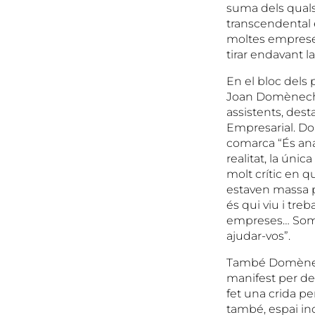
suma dels quals,
transcendental 
moltes empreses
tirar endavant l
En el bloc dels 
Joan Domènech, 
assistents, des
Empresarial. Do
comarca “És anar
realitat, la ún
molt crític en 
estaven massa pe
és qui viu i tre
empreses… Som un
ajudar-vos”.
També Domènech
manifest per de
fet una crida pe
també, espai ind