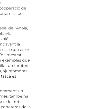
r
 cooperació de
econòmics per
ial de l’Anoia,
ts els
 Unió
endavant la
èmia, i que és en
s’ha mostrat
ón exemples que
or un territori
ls, ajuntaments,
 tasca és
juntament un
A més, també ha
cs de treball i
 carreteres de la