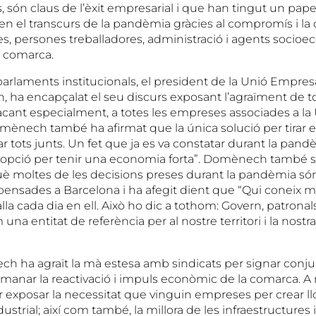
 són claus de l’èxit empresarial i que han tingut un pape
en el transcurs de la pandèmia gràcies al compromís i la
, persones treballadores, administració i agents socio
a comarca.
parlaments institucionals, el president de la Unió Empresar
ha encapçalat el seu discurs exposant l’agraïment de to
tacant especialment, a totes les empreses associades a la
mènech també ha afirmat que la única solució per tirar 
 tots junts. Un fet que ja es va constatar durant la pand
ica opció per tenir una economia forta”. Domènech també 
què moltes de les decisions preses durant la pandèmia s
nsades a Barcelona i ha afegit dient que “Qui coneix mill
balla cada dia en ell. Això ho dic a tothom: Govern, patrona
a entitat de referència per al nostre territori i la nostra
 ha agraït la mà estesa amb sindicats per signar con
manar la reactivació i impuls econòmic de la comarca. 
r exposar la necessitat que vinguin empreses per crear llo
ustrial; així com també, la millora de les infraestructures i