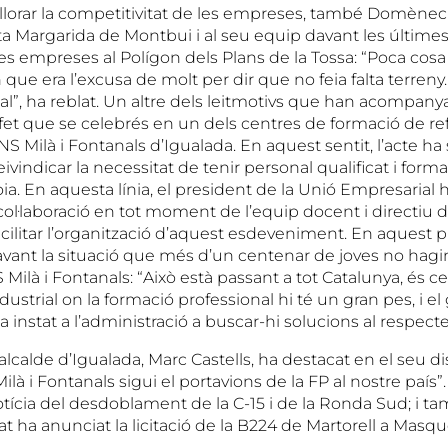
lorar la competitivitat de les empreses, també Domènech 
ta Margarida de Montbui i al seu equip davant les últimes
s empreses al Polígon dels Plans de la Tossa: “Poca cosa
 que era l’excusa de molt per dir que no feia falta terren
al”, ha reblat. Un altre dels leitmotivs que han acompanyat
 fet que se celebrés en un dels centres de formació de re
’INS Milà i Fontanals d’Igualada. En aquest sentit, l’acte h
ivindicar la necessitat de tenir personal qualificat i forma
a. En aquesta línia, el president de la Unió Empresarial 
 col·laboració en tot moment de l’equip docent i directiu de
acilitar l’organització d’aquest esdeveniment. En aques
avant la situació que més d’un centenar de joves no hagi
S Milà i Fontanals: “Això està passant a tot Catalunya, és ce
industrial on la formació professional hi té un gran pes, i 
a instat a l’administració a buscar-hi solucions al respecte
lcalde d’Igualada, Marc Castells, ha destacat en el seu d
ilà i Fontanals sigui el portavions de la FP al nostre país
otícia del desdoblament de la C-15 i de la Ronda Sud; i 
at ha anunciat la licitació de la B224 de Martorell a Masqu