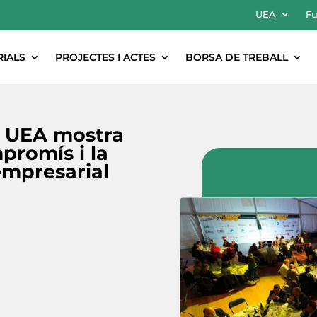
UEA
Fu
RIALS
PROJECTES I ACTES
BORSA DE TREBALL
l UEA mostra
mpromís i la
empresarial