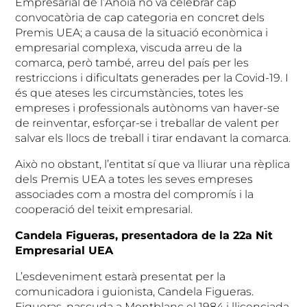
Empresarial de l’Anoia no va celebrar cap
convocatòria de cap categoria en concret dels
Premis UEA; a causa de la situació econòmica i
empresarial complexa, viscuda arreu de la
comarca, però també, arreu del país per les
restriccions i dificultats generades per la Covid-19. I
és que ateses les circumstàncies, totes les
empreses i professionals autònoms van haver-se
de reinventar, esforçar-se i treballar de valent per
salvar els llocs de treball i tirar endavant la comarca.
Això no obstant, l’entitat sí que va lliurar una rèplica
dels Premis UEA a totes les seves empreses
associades com a mostra del compromís i la
cooperació del teixit empresarial.
Candela Figueras, presentadora de la 22a Nit
Empresarial UEA
L’esdeveniment estarà presentat per la
comunicadora i guionista, Candela Figueras.
Figueras, nascuda a Montblanc el 1984 i llicenciada