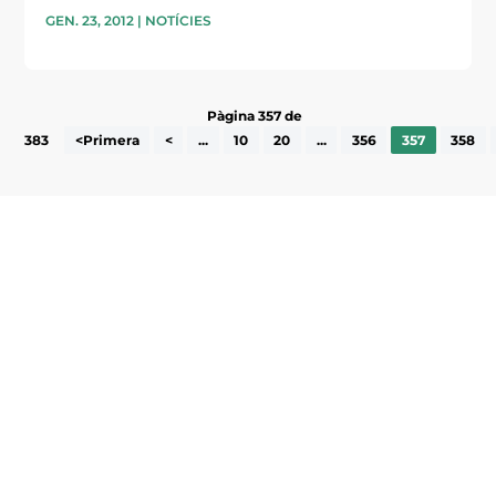
GEN. 23, 2012
|
NOTÍCIES
Pàgina 357 de
383
<Primera
<
...
10
20
...
356
357
358
Subscriu-te a la UEA Magazine, publicació
electrònica periòdica amb informació sobre
l’actualitat empresarial de la comarca.
He llegit i accepto la poítica de privacitat
ENVIAR