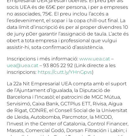
Empresarial UEA ja estan obertes. El preu per als
socis UEA és de 65€ per persona, i per a empreses
no associades, 75€. El preu inclou l’accés a
l’esdeveniment, el sopar i la copa chill-out final. La
data límit d’inscripció és per al proper divendres 10
de juny p0er garantir l’assignació de taula. L’acte és
obert a tota empresa i professional que vulgui
assistir-hi, sota confirmació d’assistència.
Inscripcions i més informació:
www.uea.cat
–
uea@uea.cat
– 93 805 22 92 (Link directe a les
inscripcions:
https://cutt.ly/YHnGpvs
)
La 22a Nit Empresarial UEA compta amb el suport
de l’Ajuntament d’Igualada, la Diputació de
Barcelona i l’Incasòl; el patrocini de MGC Mútua,
Servisimó, Caixa Bank, GCTPlus ETT, Rivisa, Aigua
de Rigat, CONRE, el Consell Social de la Universitat
de Lleida, Autobomba, Parcmotor, la MICOD,
l’Invest in the Center of Catalonia, Control Financer,
Masats, Comercial Godó, Dorsan Filtración i Labin; i