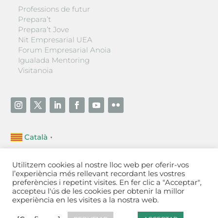
Professions de futur
Prepara’t
Prepara’t Jove
Nit Empresarial UEA
Forum Empresarial Anoia
Igualada Mentoring
Visitanoia
Català
▼
Unió Empresarial de l’Anoia (UEA)
Utilitzem cookies al nostre lloc web per oferir-vos
Ctra. de Manresa, 131, 08700 – Igualada
(Barcelona)
l’experiència més rellevant recordant les vostres
Tel 93 805 22 92
preferències i repetint visites. En fer clic a "Acceptar",
accepteu l'ús de les cookies per obtenir la millor
experiència en les visites a la nostra web.
Contactar
·
Avís legal
·
Política de privacitat
·
Política
de cookies
[Configurar]