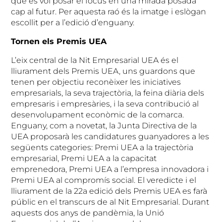
que es vol posar el focus en una mirada posada
cap al futur. Per aquesta raó és la imatge i eslògan
escollit per a l’edició d’enguany.
Tornen els Premis UEA
L’eix central de la Nit Empresarial UEA és el
lliurament dels Premis UEA, uns guardons que
tenen per objectiu reconèixer les iniciatives
empresarials, la seva trajectòria, la feina diària dels
empresaris i empresàries, i la seva contribució al
desenvolupament econòmic de la comarca.
Enguany, com a novetat, la Junta Directiva de la
UEA proposarà les candidatures guanyadores a les
següents categories: Premi UEA a la trajectòria
empresarial, Premi UEA a la capacitat
emprenedora, Premi UEA a l’empresa innovadora i
Premi UEA al compromís social. El veredicte i el
lliurament de la 22a edició dels Premis UEA es farà
públic en el transcurs de al Nit Empresarial. Durant
aquests dos anys de pandèmia, la Unió