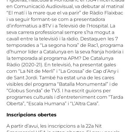
en Comunicació Audiovisual, va debutar al matinal
“El matí i la mare que el va parir” de Ràdio Flaixbac
i va seguir formant-se com a presentadora
d’informatius a 8TV i a Televisió de l’Hospital. La
seva carrera professional sempre s’ha mogut a
cavall entre la televisió i la ràdio. Destaquen les 7
temporades a “La segona hora” de Rac1, programa
d’humor líder a Catalunya en la seva franja horària i
la temporada al programa APM? De Catalunya
Ràdio (2020-21). En televisió, ha presentat gales
com “La Nit de Merlí” i “La Grossa” de Cap d’Any i
de Sant Jordi. També ha estat una de les cares
visibles del programa “Batalla Monumental” i de
“Globus Sonda” de TV3. I ha escrit guions per
programes culturals i d’entreteniment com “Tarda
Oberta”, “Escala Humana” i “L’Altra Cara”.
Inscripcions obertes
A partir d’avui, les inscripcions a la 22a Nit