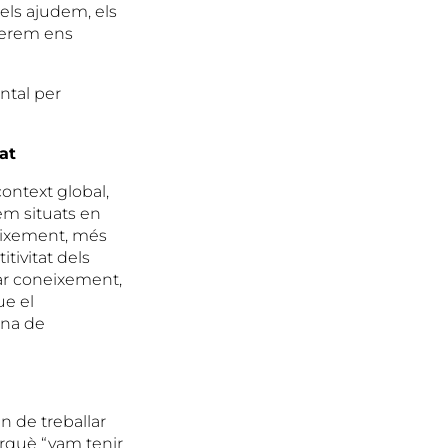
els ajudem, els
serem ens
ental per
at
ontext global,
em situats en
eixement, més
itivitat dels
rar coneixement,
ue el
una de
n de treballar
erquè “vam tenir