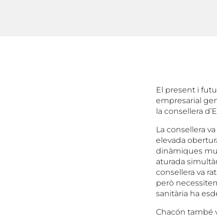
El present i fu
empresarial gen
la consellera d
La consellera va
elevada obertur
dinàmiques mund
aturada simultàn
consellera va rat
però necessitem 
sanitària ha esd
Chacón també va