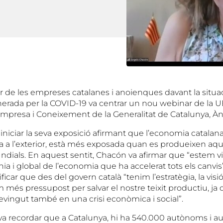
tur de les empreses catalanes i anoienques davant la situ
erada per la COVID-19 va centrar un nou webinar de la 
’Empresa i Coneixement de la Generalitat de Catalunya, À
 iniciar la seva exposició afirmant que l’economia catalana
a a l’exterior, està més exposada quan es produeixen aq
ials. En aquest sentit, Chacón va afirmar que “estem vi
ia i global de l’economia que ha accelerat tots els canvis”
ificar que des del govern català “tenim l’estratègia, la visi
més pressupost per salvar el nostre teixit productiu, ja q
evingut també en una crisi econòmica i social”.
 recordar que a Catalunya, hi ha 540.000 autònoms i a