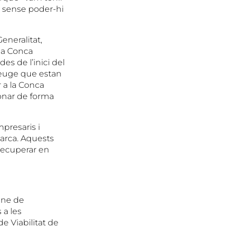
t sense poder-hi
eneralitat,
 la Conca
es de l’inici del
reuge que estan
r a la Conca
ionar de forma
presaris i
arca. Aquests
 recuperar en
ine de
 a les
de Viabilitat de