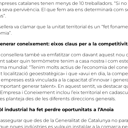
mpreses catalanes tenen menys de 10 treballadors. “Si no 
 seva pervivència. El que fem ara ens determinarà com 
s”.
nsellera va clamar que la unitat territorial és un “fet fonam
omia”.
generar coneixement: eixos claus per a la competitivit
la consellera també va emfatitzar com davant aquest nou c
nt saber quin termòmetre tenim a casa nostra i com est
ema mundial: “Tenim molts actius de l’economia del con
t localització geoestratègica» i que «avui en dia, la compet
les empreses està vinculada a la capacitat d’innovar i gene
important generar talent». En aquest sentit, va destacar q
mpresa i Coneixement inclou l’eix territorial en cadasc
 es planteja des de les diferents direccions generals.
 industrial ha fet perdre oportunitats a l’Anoia
 assegurar que des de la Generalitat de Catalunya no para
que noves indústries es vulguin instal•lar a la comarca p