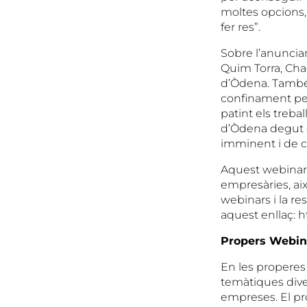
moltes opcions,
fer res”.
Sobre l’anuncia
Quim Torra, Chac
d’Òdena. També v
confinament per
patint els treba
d’Òdena degut e
imminent i de ca
Aquest webinar 
empresàries, ai
webinars i la r
aquest enllaç: htt
Propers Webi
En les properes
temàtiques dive
empreses. El prop