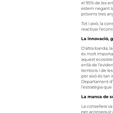
el 95% de les e
estem negant la
pròxims tres any
Tot i això, la co
reactivar l’econ
La innovació, 
D’altra banda, 
és molt importa
aquest ecosist
enllà de l’eviden
territoris i de 
per això és tan 
Departament d’E
l’estratègia que
La manca de sòl
La consellera va
per aconseguir 