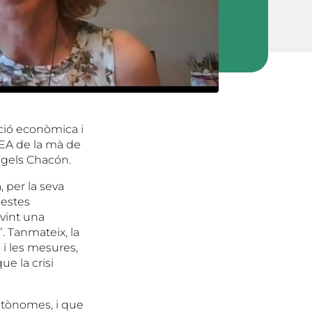
ació econòmica i
UEA de la mà de
ngels Chacón.
, per la seva
uestes
vint una
. Tanmateix, la
ó i les mesures,
ue la crisi
utònomes, i que