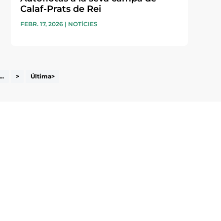
Calaf-Prats de Rei
FEBR. 17, 2026
|
NOTÍCIES
...
>
Última>
i accepto la poítica de privacitat
ENVIAR