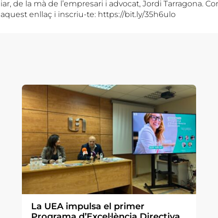
ar, de la mà de l’empresari i advocat, Jordi Tarragona. Co
quest enllaç i inscriu-te: https://bit.ly/35h6ulo
La UEA impulsa el primer
Programa d’Excel·lència Directiva