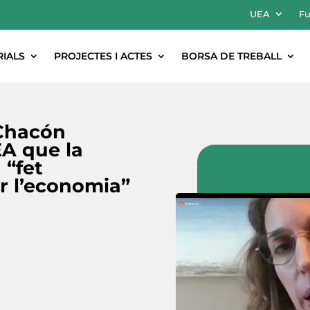
UEA
Fu
RIALS
PROJECTES I ACTES
BORSA DE TREBALL
 Chacón
EA que la
 “fet
r l’economia”