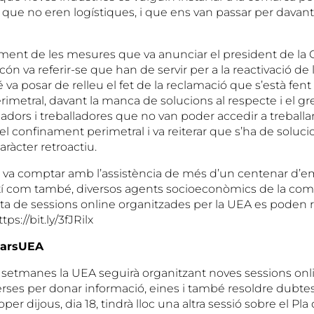
 que no eren logístiques, i que ens van passar per davan
ment de les mesures que va anunciar el president de la G
ón va referir-se que han de servir per a la reactivació de
a posar de relleu el fet de la reclamació que s’està fent d
imetral, davant la manca de solucions al respecte i el g
lladors i treballadores que no van poder accedir a treballa
l confinament perimetral i va reiterar que s’ha de soluc
ràcter retroactiu.
va comptar amb l’assistència de més d’un centenar d’em
xí com també, diversos agents socioeconòmics de la com
esta de sessions online organitzades per la UEA es poden
ps://bit.ly/3fJRilx
narsUEA
 setmanes la UEA seguirà organitzant noves sessions onl
rses per donar informació, eines i també resoldre dubtes
er dijous, dia 18, tindrà lloc una altra sessió sobre el Pla 