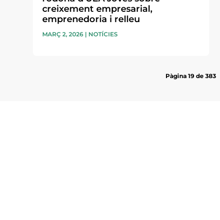
creixement empresarial,
emprenedoria i relleu
MARÇ 2, 2026
|
NOTÍCIES
Pàgina 19 de 383
Subscriu-te a la UEA Magazi
electrònica periòdica amb i
l’actualitat empresarial de 