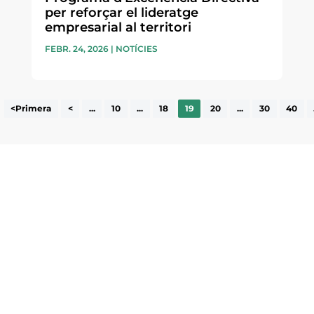
per reforçar el lideratge
empresarial al territori
FEBR. 24, 2026
|
NOTÍCIES
<Primera
<
...
10
...
18
19
20
...
30
40
ne, publicació
nformació sobre
la comarca.
He llegit 