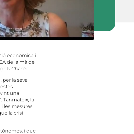
ació econòmica i
UEA de la mà de
ngels Chacón.
, per la seva
uestes
vint una
. Tanmateix, la
ó i les mesures,
ue la crisi
utònomes, i que