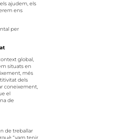
els ajudem, els
serem ens
ental per
at
ontext global,
em situats en
eixement, més
itivitat dels
rar coneixement,
ue el
una de
n de treballar
erquè “vam tenir