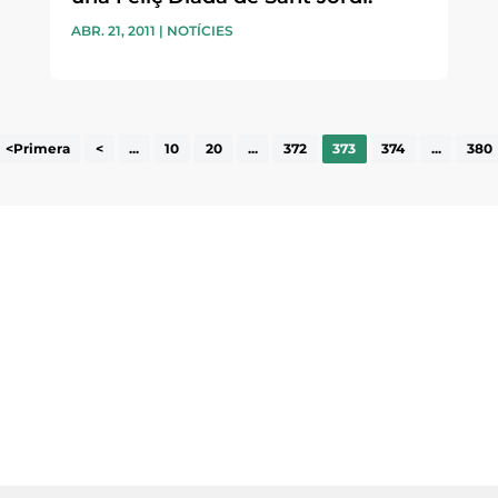
ABR. 21, 2011
|
NOTÍCIES
<Primera
<
...
10
20
...
372
373
374
...
380
ne, publicació
nformació sobre
la comarca.
He llegit 