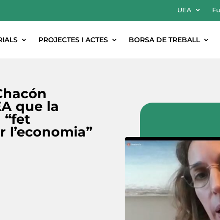
UEA
Fu
RIALS
PROJECTES I ACTES
BORSA DE TREBALL
 Chacón
EA que la
 “fet
r l’economia”