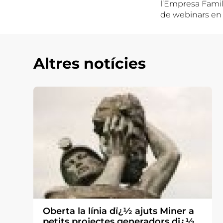
l’Empresa Famili
de webinars en a
Altres notícies
Oberta la línia dï¿½ ajuts Miner a
petits projectes generadors dï¿½