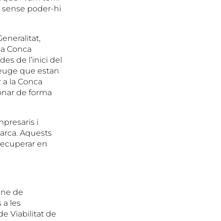
t sense poder-hi
eneralitat,
 la Conca
es de l’inici del
reuge que estan
r a la Conca
ionar de forma
presaris i
arca. Aquests
 recuperar en
ine de
 a les
de Viabilitat de