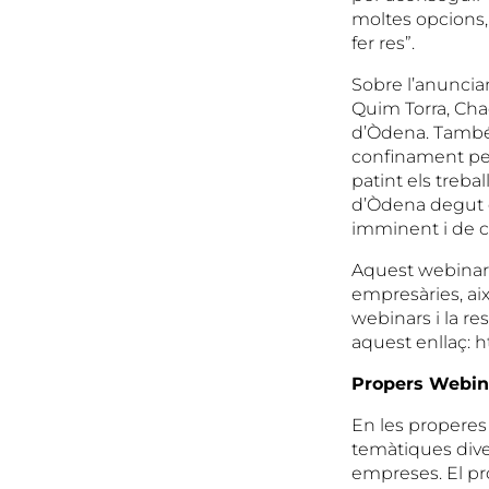
moltes opcions,
fer res”.
Sobre l’anuncia
Quim Torra, Chac
d’Òdena. També v
confinament per
patint els treba
d’Òdena degut e
imminent i de ca
Aquest webinar 
empresàries, ai
webinars i la r
aquest enllaç: htt
Propers Webi
En les properes
temàtiques dive
empreses. El prop