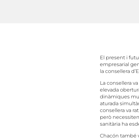
El present i fu
empresarial gen
la consellera d
La consellera va
elevada obertur
dinàmiques mund
aturada simultàn
consellera va rat
però necessitem 
sanitària ha esd
Chacón també va