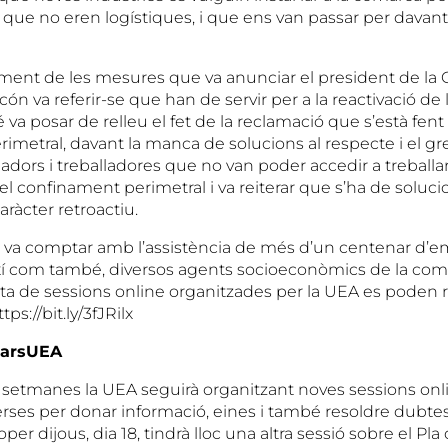
 que no eren logístiques, i que ens van passar per davan
ment de les mesures que va anunciar el president de la G
ón va referir-se que han de servir per a la reactivació de
a posar de relleu el fet de la reclamació que s’està fent d
imetral, davant la manca de solucions al respecte i el g
lladors i treballadores que no van poder accedir a treballa
l confinament perimetral i va reiterar que s’ha de soluc
ràcter retroactiu.
va comptar amb l’assistència de més d’un centenar d’em
xí com també, diversos agents socioeconòmics de la com
esta de sessions online organitzades per la UEA es poden
ps://bit.ly/3fJRilx
narsUEA
 setmanes la UEA seguirà organitzant noves sessions onl
rses per donar informació, eines i també resoldre dubtes
er dijous, dia 18, tindrà lloc una altra sessió sobre el Pla 