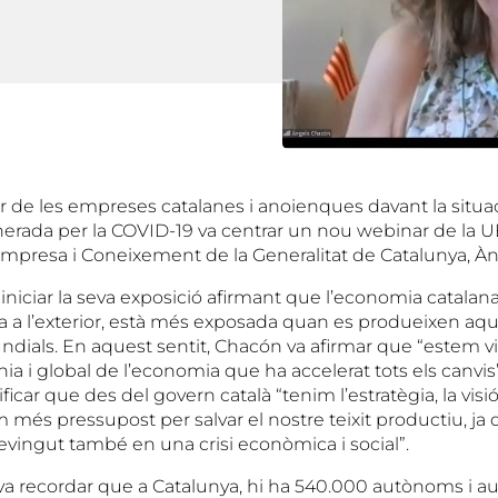
tur de les empreses catalanes i anoienques davant la situ
erada per la COVID-19 va centrar un nou webinar de la 
’Empresa i Coneixement de la Generalitat de Catalunya, À
 iniciar la seva exposició afirmant que l’economia catalana
a a l’exterior, està més exposada quan es produeixen aq
ials. En aquest sentit, Chacón va afirmar que “estem vi
ia i global de l’economia que ha accelerat tots els canvis”
ificar que des del govern català “tenim l’estratègia, la visi
més pressupost per salvar el nostre teixit productiu, ja q
evingut també en una crisi econòmica i social”.
 recordar que a Catalunya, hi ha 540.000 autònoms i a