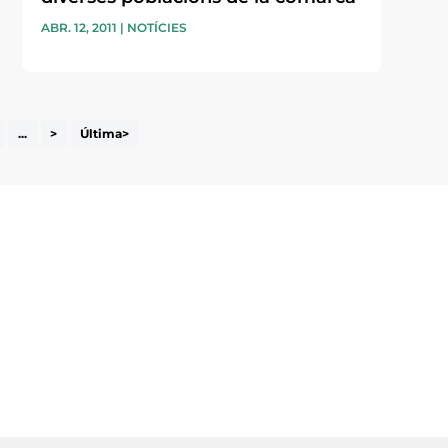
ABR. 12, 2011
|
NOTÍCIES
...
>
Última>
i accepto la poítica de privacitat
ENVIAR