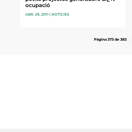
ocupació
ABR. 29, 2011
|
NOTÍCIES
Pàgina 373 de 383
Subscriu-te a la UEA Magazi
electrònica periòdica amb i
l’actualitat empresarial de 