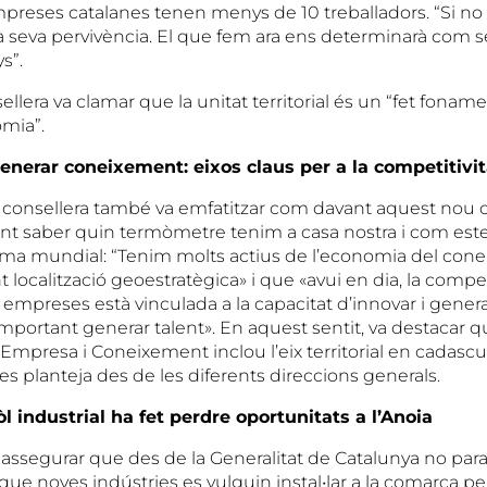
mpreses catalanes tenen menys de 10 treballadors. “Si no 
 seva pervivència. El que fem ara ens determinarà com 
s”.
nsellera va clamar que la unitat territorial és un “fet fonam
omia”.
generar coneixement: eixos claus per a la competitivit
la consellera també va emfatitzar com davant aquest nou c
nt saber quin termòmetre tenim a casa nostra i com est
ema mundial: “Tenim molts actius de l’economia del con
t localització geoestratègica» i que «avui en dia, la compet
les empreses està vinculada a la capacitat d’innovar i gene
important generar talent». En aquest sentit, va destacar q
mpresa i Coneixement inclou l’eix territorial en cadasc
 es planteja des de les diferents direccions generals.
 industrial ha fet perdre oportunitats a l’Anoia
 assegurar que des de la Generalitat de Catalunya no para
que noves indústries es vulguin instal•lar a la comarca p