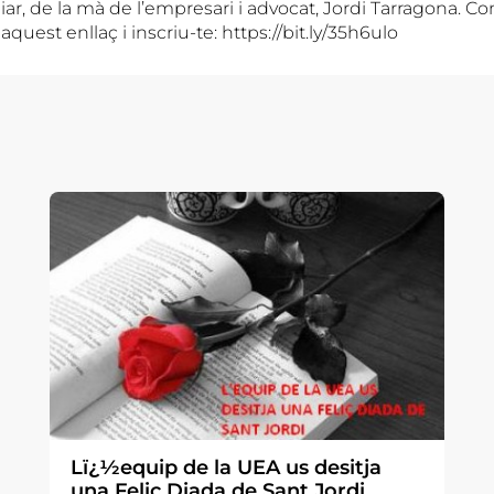
ar, de la mà de l’empresari i advocat, Jordi Tarragona. Co
quest enllaç i inscriu-te: https://bit.ly/35h6ulo
Lï¿½equip de la UEA us desitja
una Feliç Diada de Sant Jordi.