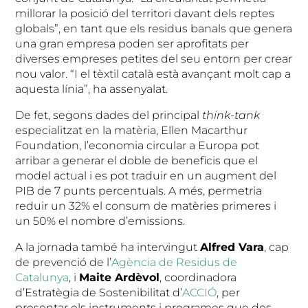
millorar la posició del territori davant dels reptes
globals”, en tant que els residus banals que genera
una gran empresa poden ser aprofitats per
diverses empreses petites del seu entorn per crear
nou valor. “I el tèxtil català està avançant molt cap a
aquesta línia”, ha assenyalat.
De fet, segons dades del principal
think-tank
especialitzat en la matèria, Ellen Macarthur
Foundation, l’economia circular a Europa pot
arribar a generar el doble de beneficis que el
model actual i es pot traduir en un augment del
PIB de 7 punts percentuals. A més, permetria
reduir un 32% el consum de matèries primeres i
un 50% el nombre d’emissions.
A la jornada també ha intervingut
Alfred Vara
, cap
de prevenció de l’
Agència de Residus de
Catalunya
, i
Maite Ardèvol
, coordinadora
d’Estratègia de Sostenibilitat d’
ACCIÓ
, per
presentar els instruments i programes que des