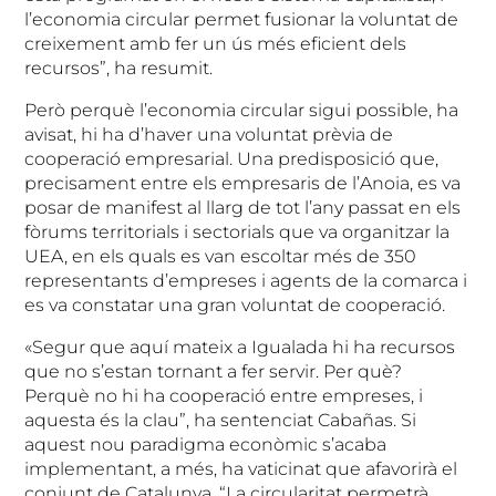
l’economia circular permet fusionar la voluntat de
creixement amb fer un ús més eficient dels
recursos”, ha resumit.
Però perquè l’economia circular sigui possible, ha
avisat, hi ha d’haver una voluntat prèvia de
cooperació empresarial. Una predisposició que,
precisament entre els empresaris de l’Anoia, es va
posar de manifest al llarg de tot l’any passat en els
fòrums territorials i sectorials que va organitzar la
UEA, en els quals es van escoltar més de 350
representants d’empreses i agents de la comarca i
es va constatar una gran voluntat de cooperació.
«Segur que aquí mateix a Igualada hi ha recursos
que no s’estan tornant a fer servir. Per què?
Perquè no hi ha cooperació entre empreses, i
aquesta és la clau”, ha sentenciat Cabañas. Si
aquest nou paradigma econòmic s’acaba
implementant, a més, ha vaticinat que afavorirà el
conjunt de Catalunya. “La circularitat permetrà