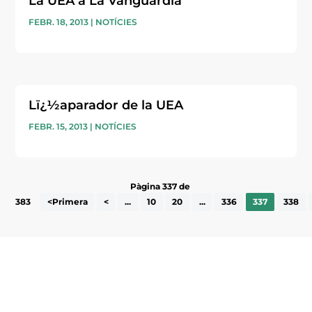
La UEA a La Vanguardia
FEBR. 18, 2013
|
NOTÍCIES
Lï¿½aparador de la UEA
FEBR. 15, 2013
|
NOTÍCIES
Pàgina 337 de
383
<Primera
<
...
10
20
...
336
337
338
Subscriu-te a la UEA Magazine, publicació
electrònica periòdica amb informació sobre