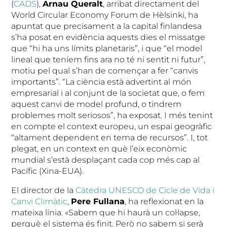
(
CADS
),
Arnau Queralt
, arribat directament del
World Circular Economy Forum de Hèlsinki, ha
apuntat que precisament a la capital finlandesa
s’ha posat en evidència aquests dies el missatge
que “hi ha uns límits planetaris”, i que “el model
lineal que teníem fins ara no té ni sentit ni futur”,
motiu pel qual s’han de començar a fer “canvis
importants”. “La ciència està advertint al món
empresarial i al conjunt de la societat que, o fem
aquest canvi de model profund, o tindrem
problemes molt seriosos”, ha exposat. I més tenint
en compte el context europeu, un espai geogràfic
“altament dependent en tema de recursos”. I, tot
plegat, en un context en què l’eix econòmic
mundial s’està desplaçant cada cop més cap al
Pacífic (Xina-EUA).
El director de la
Càtedra UNESCO de Cicle de Vida i
Canvi Climàtic
,
Pere Fullana
, ha reflexionat en la
mateixa línia. «Sabem que hi haurà un col·lapse,
perquè el sistema és finit. Però no sabem si serà