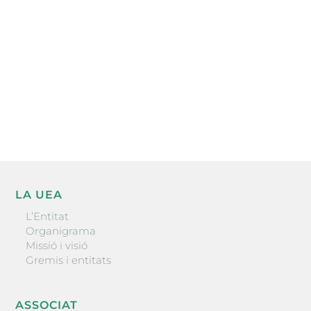
l’actualitat empresarial de la comarca.
He llegit i accepto la poítica de privacitat
ENVIAR
LA UEA
L’Entitat
Organigrama
Missió i visió
Gremis i entitats
ASSOCIAT