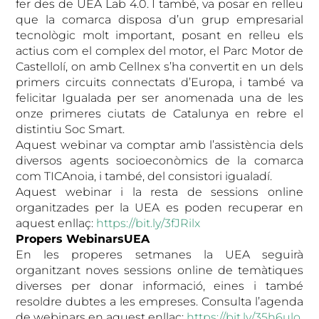
fer des de UEA Lab 4.0. I també, va posar en relleu
que la comarca disposa d’un grup empresarial
tecnològic molt important, posant en relleu els
actius com el complex del motor, el Parc Motor de
Castellolí, on amb Cellnex s’ha convertit en un dels
primers circuits connectats d’Europa, i també va
felicitar Igualada per ser anomenada una de les
onze primeres ciutats de Catalunya en rebre el
distintiu Soc Smart.
Aquest webinar va comptar amb l’assistència dels
diversos agents socioeconòmics de la comarca
com TICAnoia, i també, del consistori igualadí.
Aquest webinar i la resta de sessions online
organitzades per la UEA es poden recuperar en
aquest enllaç:
https://bit.ly/3fJRilx
Propers WebinarsUEA
En les properes setmanes la UEA seguirà
organitzant noves sessions online de temàtiques
diverses per donar informació, eines i també
resoldre dubtes a les empreses. Consulta l’agenda
de webinars en aquest enllaç:
https://bit.ly/35h6ulo