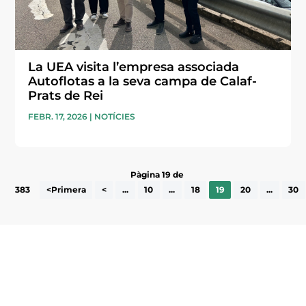
La UEA visita l’empresa associada
Autoflotas a la seva campa de Calaf-
Prats de Rei
FEBR. 17, 2026
|
NOTÍCIES
Pàgina 19 de
383
<Primera
<
...
10
...
18
19
20
...
30
Subscriu-te a la UEA Magazine, publicació
electrònica periòdica amb informació sobre
l’actualitat empresarial de la comarca.