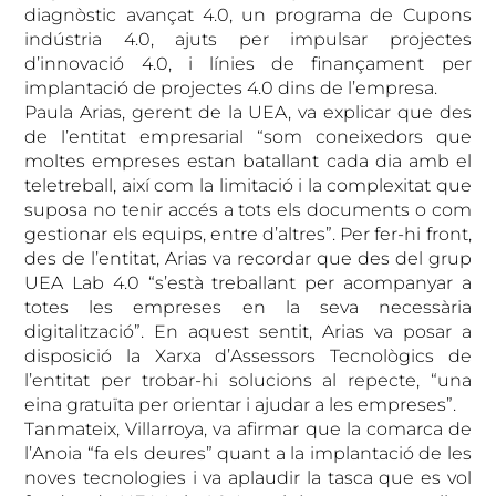
diagnòstic avançat 4.0, un programa de Cupons
indústria 4.0, ajuts per impulsar projectes
d’innovació 4.0, i línies de finançament per
implantació de projectes 4.0 dins de l’empresa.
Paula Arias, gerent de la UEA, va explicar que des
de l’entitat empresarial “som coneixedors que
moltes empreses estan batallant cada dia amb el
teletreball, així com la limitació i la complexitat que
suposa no tenir accés a tots els documents o com
gestionar els equips, entre d’altres”. Per fer-hi front,
des de l’entitat, Arias va recordar que des del grup
UEA Lab 4.0 “s’està treballant per acompanyar a
totes les empreses en la seva necessària
digitalització”. En aquest sentit, Arias va posar a
disposició la Xarxa d’Assessors Tecnològics de
l’entitat per trobar-hi solucions al repecte, “una
eina gratuïta per orientar i ajudar a les empreses”.
Tanmateix, Villarroya, va afirmar que la comarca de
l’Anoia “fa els deures” quant a la implantació de les
noves tecnologies i va aplaudir la tasca que es vol