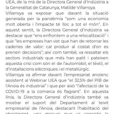
UEA, de la mà de la Directora General d’Indústria a
la Generalitat de Catalunya, Matilde Villarroya.
Villarroya va exposar que davant la situació
generada per la pandèmia “som una economia
molt oberta i l’impacte té lloc a tot el món”. En
aquest sentit, la Directora General d’Indústria va
destacar que “ens enfrontem a una relocalització” i
que “les empreses han vist que han de retornar les
cadenes de valor: cal produir al costat d’on es
prenen decisions”; així com també, va ressaltar els
sectors industrials que més han patit i pateixen
aquesta crisi com són el de l’automòbil, el tèxtil, el
d’instal·lacions elèctriques i el metal·lúrgic.
Villarroya va afirmar davant l’empresariat anoienc
assistent al Webinar UEA que “el 32,5% del PIB de
l’Anoia és industrial” i que per això “l’afectació de la
COVID-19 a la comarca és flagrant”. En aquesta
línia, la Directora General d’Indústria també va
mostrar el suport del Departament al teixit
empresarial de l’Anoia, destacant l’habilitació del
checkpoint, una mesura que va consistir la