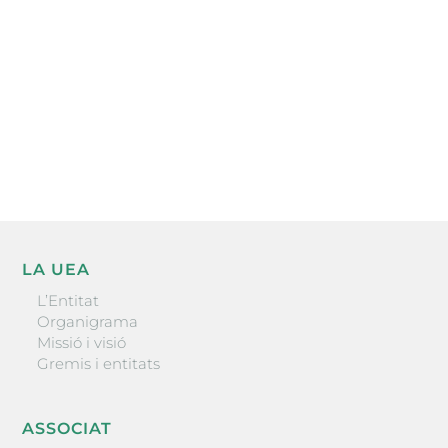
He llegit i accepto la poítica de privacitat
ENVIAR
LA UEA
L’Entitat
Organigrama
Missió i visió
Gremis i entitats
ASSOCIAT