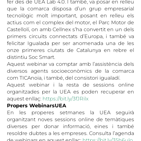
fer des de UEA Lab 4.0. I també, va posar en relleu
que la comarca disposa d’un grup empresarial
tecnològic molt important, posant en relleu els
actius com el complex del motor, el Parc Motor de
Castellolí, on amb Cellnex s’ha convertit en un dels
primers circuits connectats d’Europa, i també va
felicitar Igualada per ser anomenada una de les
onze primeres ciutats de Catalunya en rebre el
distintiu Soc Smart.
Aquest webinar va comptar amb l’assistència dels
diversos agents socioeconòmics de la comarca
com TICAnoia, i també, del consistori igualadí.
Aquest webinar i la resta de sessions online
organitzades per la UEA es poden recuperar en
aquest enllaç:
https://bit.ly/3fJRilx
Propers WebinarsUEA
En les properes setmanes la UEA seguirà
organitzant noves sessions online de temàtiques
diverses per donar informació, eines i també
resoldre dubtes a les empreses. Consulta l’agenda
de webinars en aquest enllaç:
https://bit.ly/35h6ulo