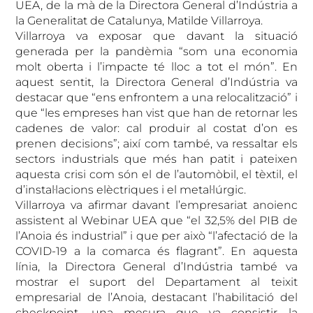
UEA, de la mà de la Directora General d’Indústria a
la Generalitat de Catalunya, Matilde Villarroya.
Villarroya va exposar que davant la situació
generada per la pandèmia “som una economia
molt oberta i l’impacte té lloc a tot el món”. En
aquest sentit, la Directora General d’Indústria va
destacar que “ens enfrontem a una relocalització” i
que “les empreses han vist que han de retornar les
cadenes de valor: cal produir al costat d’on es
prenen decisions”; així com també, va ressaltar els
sectors industrials que més han patit i pateixen
aquesta crisi com són el de l’automòbil, el tèxtil, el
d’instal·lacions elèctriques i el metal·lúrgic.
Villarroya va afirmar davant l’empresariat anoienc
assistent al Webinar UEA que “el 32,5% del PIB de
l’Anoia és industrial” i que per això “l’afectació de la
COVID-19 a la comarca és flagrant”. En aquesta
línia, la Directora General d’Indústria també va
mostrar el suport del Departament al teixit
empresarial de l’Anoia, destacant l’habilitació del
checkpoint, una mesura que va consistir la