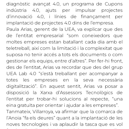
diagnòstic avançat 4.0, un programa de Cupons
indústria 4.0, ajuts per impulsar projectes
d’innovació 4.0, i línies de finançament per
implantació de projectes 4.0 dins de l’empresa.
Paula Arias, gerent de la UEA, va explicar que des
de l’entitat empresarial “som coneixedors que
moltes empreses estan batallant cada dia amb el
teletreball, així com la limitació i la complexitat que
suposa no tenir accés a tots els documents o com
gestionar els equips, entre d’altres”. Per fer-hi front,
des de l’entitat, Arias va recordar que des del grup
UEA Lab 4.0 “s’està treballant per acompanyar a
totes les empreses en la seva necessària
digitalització”. En aquest sentit, Arias va posar a
disposició la Xarxa d’Assessors Tecnològics de
l’entitat per trobar-hi solucions al repecte, “una
eina gratuïta per orientar i ajudar a les empreses”.
Tanmateix, Villarroya, va afirmar que la comarca de
l’Anoia “fa els deures” quant a la implantació de les
noves tecnologies i va aplaudir la tasca que es vol