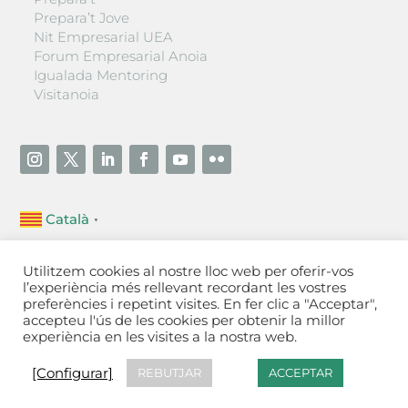
Prepara’t Jove
Nit Empresarial UEA
Forum Empresarial Anoia
Igualada Mentoring
Visitanoia
Català
▼
Unió Empresarial de l’Anoia (UEA)
Utilitzem cookies al nostre lloc web per oferir-vos
Ctra. de Manresa, 131, 08700 – Igualada
(Barcelona)
l’experiència més rellevant recordant les vostres
Tel 93 805 22 92
preferències i repetint visites. En fer clic a "Acceptar",
accepteu l'ús de les cookies per obtenir la millor
experiència en les visites a la nostra web.
Contactar
·
Avís legal
·
Política de privacitat
·
Política
de cookies
[Configurar]
[Configurar]
REBUTJAR
ACCEPTAR
Fet a Igualada per Aladetres