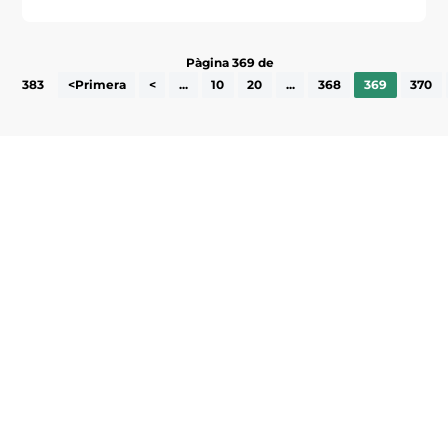
Pàgina 369 de
383
<Primera
<
...
10
20
...
368
369
370
Subscriu-te a la UEA Magazine, publicació
electrònica periòdica amb informació sobre
l’actualitat empresarial de la comarca.
He llegit i accepto la poítica de privacitat
ENVIAR