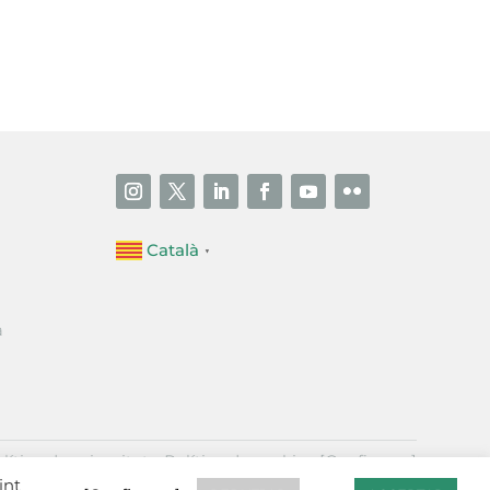
i accepto la poítica de privacitat
ENVIAR
Català
▼
a
·
lítica de privacitat
Política de cookies
[Configurar]
int