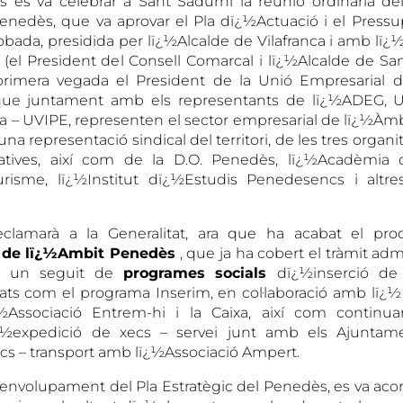
ns es va celebrar a Sant Sadurní la reunió ordinària de
enedès, que va aprovar el Pla dï¿½Actuació i el Pressu
robada, presidida per lï¿½Alcalde de Vilafranca i amb lï¿
 (el President del Consell Comarcal i lï¿½Alcalde de San
 primera vegada el President de la Unió Empresarial de
ue juntament amb els representants de lï¿½ADEG, U
na – UVIPE, representen el sector empresarial de lï¿½Àmb
una representació sindical del territori, de les tres organi
tives, així com de la D.O. Penedès, lï¿½Acadèmia d
risme, lï¿½Institut dï¿½Estudis Penedesencs i altre
clamarà a la Generalitat, ara que ha acabat el procé
 de lï¿½Ambit Penedès
, que ja ha cobert el tràmit admi
rà un seguit de
programes socials
dï¿½inserció d
ltats com el programa Inserim, en col·laboració amb lï
ï¿½Associació Entrem-hi i la Caixa, així com continu
¿½expedició de xecs – servei junt amb els Ajuntam
cs – transport amb lï¿½Associació Ampert.
envolupament del Pla Estratègic del Penedès, es va acor