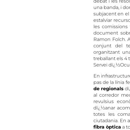
debat i les res
una banda, i do
subjacent en el 
estalviar recurs
les comissions
document sobre 
Ramon Folch. Ai
conjunt del ter
organitzant un
treballant els 
Servei dï¿½Ocu
En infrastructure
pas de la línia
de regionals
dï
al corredor me
revulsius econò
dï¿½anar acompa
totes les com
ciutadania. En 
fibra òptica
a to