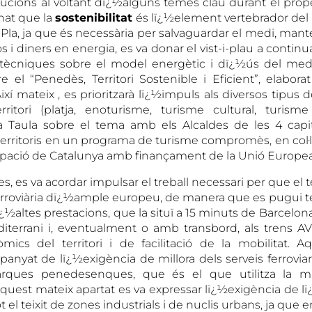
olucions al voltant dï¿½alguns temes clau durant el prope
nat que la
sostenibilitat
és lï¿½element vertebrador del m
Pla, ja que és necessària per salvaguardar el medi, mante
os i diners en energia, es va donar el vist-i-plau a continua
 tècniques sobre el model energètic i dï¿½ús del med
el “Penedès, Territori Sostenible i Eficient”, elabora
xí mateix , es prioritzarà lï¿½impuls als diversos tipus 
ritori (platja, enoturisme, turisme cultural, turisme 
a Taula sobre el tema amb els Alcaldes de les 4 capit
4 territoris en un programa de turisme compromès, en col·
pació de Catalunya amb finançament de la Unió Europea
s, es va acordar impulsar el treball necessari per que el ter
 ferroviària dï¿½ample europeu, de manera que es pugui 
¿½altes prestacions, que la situï a 15 minuts de Barcelon
diterrani i, eventualment o amb transbord, als trens A
mics del territori i de facilitació de la mobilitat. A
nyat de lï¿½exigència de millora dels serveis ferrovia
arques penedesenques, que és el que utilitza la ma
aquest mateix apartat es va expressar lï¿½exigència de lï
t el teixit de zones industrials i de nuclis urbans, ja que 