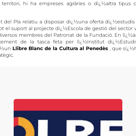
l territori, hi ha empreses agràries o dï¿½altra tipus
 del Pla relatiu a disposar dï¿½una oferta dï¿½estudis 
t el suport al projecte dï¿½Escola de gestió del sector v
versos membres del Patronat de la Fundació. En lï¿½àm
xement de la tasca feta per lï¿½Institut dï¿½Estu
ï¿½un
Llibre Blanc de la Cultura al Penedès
, que sï¿½
atègic.