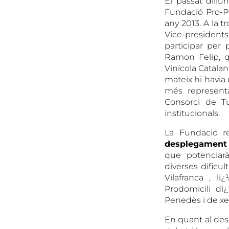
El passat dillu
Fundació Pro-P
any 2013. A la t
Vice-presidents
participar per
Ramon Felip, q
Vinícola Catala
mateix hi havia 
més representa
Consorci de Tu
institucionals.
La Fundació re
desplegament
que potencia
diverses dificu
Vilafranca , l
Prodomicili dï
Penedès i de xe
En quant al des