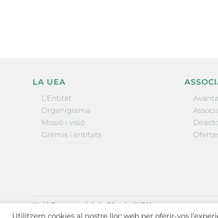
l’actualitat empresarial de 
LA UEA
ASSOCI
L’Entitat
Avanta
Organigrama
Associa
Missió i visió
Directo
Gremis i entitats
Oferte
Unió Empresarial de l’Anoia (UEA)
Ctra. de Manresa, 131, 08700 – Igualada
(Barcelona)
Utilitzem cookies al nostre lloc web per oferir-vos l’exper