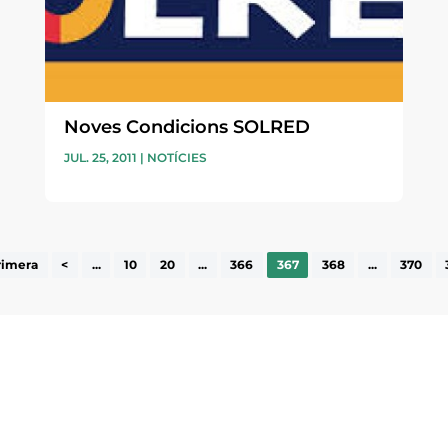
Noves Condicions SOLRED
JUL. 25, 2011
|
NOTÍCIES
rimera
<
...
10
20
...
366
367
368
...
370
ne, publicació
nformació sobre