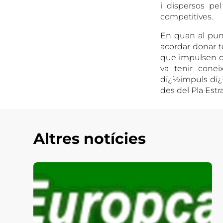
i dispersos pe
competitives.
En quan al punt
acordar donar to
que impulsen di
va tenir conei
dï¿½impuls d
des del Pla Estr
Altres notícies