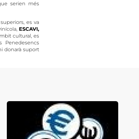
 que serien més
superiors, es va
inícola,
ESCAVI,
bit cultural, es
dis Penedesencs
hi donarà suport