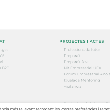
la comarca.
He llegit 
AT
PROJECTES I ACTES
tges
Professions de futur
’t!
Prepara’t
ri
Prepara’t Jove
s B2B
Nit Empresarial UEA
Forum Empresarial Anoi
Igualada Mentoring
Visitanoia
·
·
Contactar
Avís legal
Po
iència més rellevant recordant les vostres preferències i repet