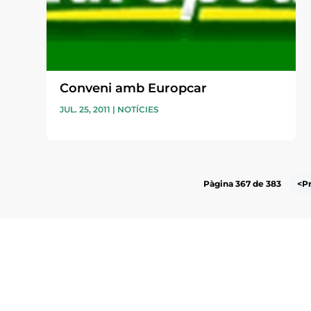
Conveni amb Europcar
JUL. 25, 2011
|
NOTÍCIES
Pàgina 367 de 383
<P
Subscriu-te a la UEA Magazi
electrònica periòdica amb i