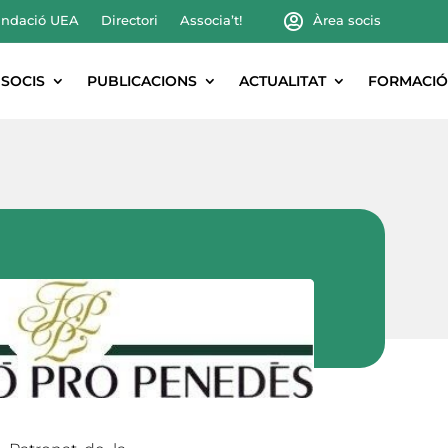
ndació UEA
Directori
Associa’t!
Àrea socis
SOCIS
PUBLICACIONS
ACTUALITAT
FORMACIÓ