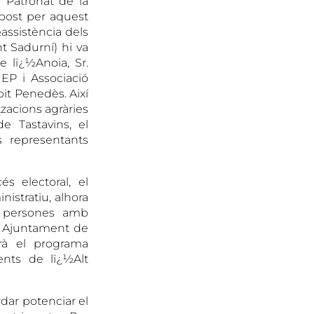
l Patronat de la
post per aquest
½assistència dels
t Sadurní) hi va
 lï¿½Anoia, Sr.
EP i Associació
it Penedès. Així
tzacions agràries
e Tastavins, el
s representants
s electoral, el
nistratiu, alhora
e persones amb
¿½ Ajuntament de
arà el programa
ents de lï¿½Alt
dar potenciar el