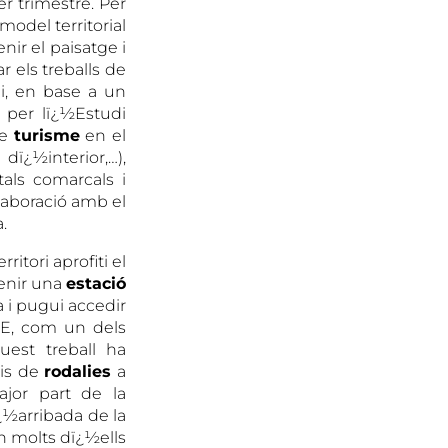
r trimestre. Per
odel territorial
nir el paisatge i
r els treballs de
i, en base a un
t per lï¿½Estudi
de
turisme
en el
dï¿½interior,…),
als comarcals i
laboració amb el
.
ritori aprofiti el
tenir una
estació
a i pugui accedir
VE, com un dels
quest treball ha
ris de
rodalies
a
jor part de la
¿½arribada de la
en molts dï¿½ells