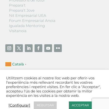
Professions de futur
Prepara’t
Prepara’t Jove
Nit Empresarial UEA
Forum Empresarial Anoia
Igualada Mentoring
Visitanoia
Català
▼
Unió Empresarial de l’Anoia (UEA)
Utilitzem cookies al nostre lloc web per oferir-vos
Ctra. de Manresa, 131, 08700 – Igualada
(Barcelona)
l’experiència més rellevant recordant les vostres
Tel 93 805 22 92
preferències i repetint visites. En fer clic a "Acceptar",
accepteu l'ús de les cookies per obtenir la millor
experiència en les visites a la nostra web.
Contactar
·
Avís legal
·
Política de privacitat
·
Política
de cookies
[Configurar]
[Configurar]
REBUTJAR
ACCEPTAR
Fet a Igualada per Aladetres