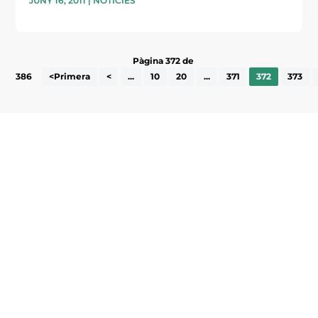
JUNY 16, 2011
|
NOTÍCIES
Pàgina 372 de
386
<Primera
<
...
10
20
...
371
372
373
Subscriu-te a la UEA Magazine, publicació
electrònica periòdica amb informació sobre
l’actualitat empresarial de la comarca.
He llegit i accepto la poítica de privacitat
ENVIAR