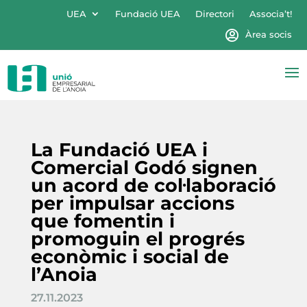
UEA
Fundació UEA
Directori
Associa’t!
Àrea socis
La Fundació UEA i
Comercial Godó signen
un acord de col·laboració
per impulsar accions
que fomentin i
promoguin el progrés
econòmic i social de
l’Anoia
27.11.2023