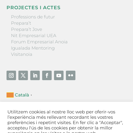
PROJECTES I ACTES
Professions de futur
Prepara’t
Prepara’t Jove
Nit Empresarial UEA
Forum Empresarial Anoia
Igualada Mentoring
Visitanoia
Català
▼
Unió Empresarial de l’Anoia (UEA)
Utilitzem cookies al nostre lloc web per oferir-vos
Ctra. de Manresa, 131, 08700 – Igualada
(Barcelona)
l’experiència més rellevant recordant les vostres
Tel 93 805 22 92
preferències i repetint visites. En fer clic a "Acceptar",
accepteu l'ús de les cookies per obtenir la millor