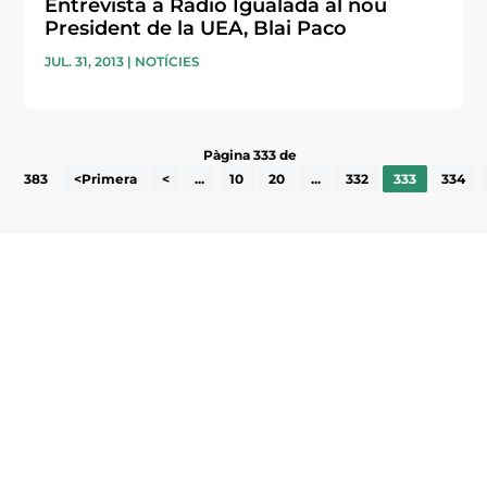
Entrevista a Ràdio Igualada al nou
President de la UEA, Blai Paco
JUL. 31, 2013
|
NOTÍCIES
Pàgina 333 de
383
<Primera
<
...
10
20
...
332
333
334
Subscriu-te a la UEA Magazine, publicació
electrònica periòdica amb informació sobre
l’actualitat empresarial de la comarca.
He llegit i accepto la poítica de privacitat