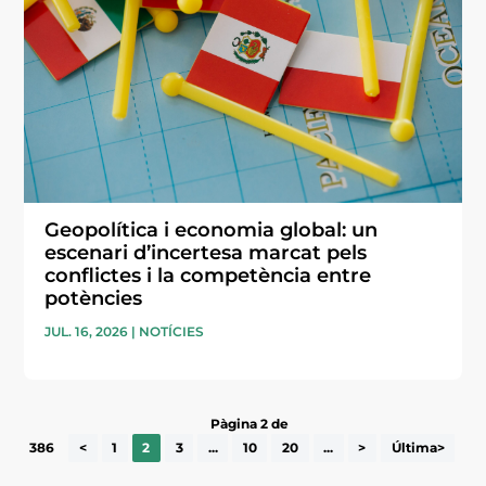
Geopolítica i economia global: un
escenari d’incertesa marcat pels
conflictes i la competència entre
potències
JUL. 16, 2026
|
NOTÍCIES
Pàgina 2 de
386
<
1
2
3
...
10
20
...
>
Última>